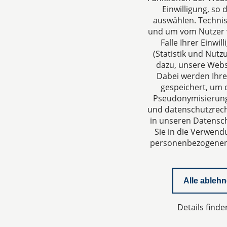
Einwilligung, so
auswählen. Techni
und um vom Nutzer v
Falle Ihrer Einw
(Statistik und Nut
CTC LEGAL
Über un
dazu, unsere Webs
Aachen
Ihre Anspr
Dabei werden Ihre
gespeichert, um d
Jülicher Straße 215
rund um Ge
Pseudonymisierung 
52070 Aachen
Steuergest
und datenschutzrecht
Deutschland
in unseren Datensch
Tel: +49 241 94621-0
Sie in die Verwend
Fax: +49 241 94621-111
personenbezogenen D
E-Mail:
kanzlei@dhk-law.com
Alle ableh
Details finde
Impressum
Datenschutzerklärung
Konta