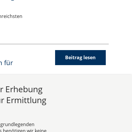
nreichsten
Beitrag lesen
n für
ünden oder Ihre
ur Erhebung
lschaftsvertrag ist
r Ermittlung
e grundlegenden
s benötigen wir keine