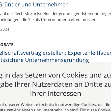
 Gründer und Unternehmer
ahl der Rechtsform ist eine der grundlegendsten und folge
heidungen, die Sie als Unternehmer treffen müssen.
.2024
PORATE
llschaftsvertrag erstellen: Expertenleitfade
htssichere Unternehmensgründung
tehen vor der spannenden Aufgabe, ein Unternehmen zu gr
ng in das Setzen von Cookies und z
hende Firma umzustrukturieren? Dann wissen Sie: Der Gesel
undament, auf dem Ihr geschäftlicher Erfolg aufbaut.
abe Ihrer Nutzerdaten an Dritte zu
.2024
Ihrer Interessen
 auf unserer Webseite technisch notwendige Cookies, die di
te gewährleisten und unentbehrlich sind. Für diese Cookie