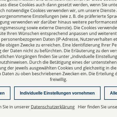
 dass diese Cookies auch dann gesetzt werden, wenn Sie unte
sch notwendige Cookies verwenden wir, um unsere Dienste 
orgenommene Einstellungen (wie z. B. die präferierte Sprac
illigung verwenden wir darüber hinaus weitere performances
zungsmessung sowie externe Dienste). Die Cookies verwenden
s
ite Ihren Wünschen entsprechend anpassen und weiterent
echpartner für Fragen
 personenbezogenen Daten (IP-Adresse, Nutzerverhalten etc
ie obigen Zwecke zu erreichen. Eine Identifizierung Ihrer Pe
sellschaftsrecht,
der Daten nicht zu befürchten. Die Erläuterung zu den ve
altung und Vertragsrecht.
lichen Vorgängen finden Sie unter „individuelle Einstell
utzhinweisen. Durch die Betätigung eines der untenstehen
ung der jeweils ausgewählten Cookies und gleichzeitig in die
aten zu oben beschriebenen Zwecken ein. Die Erteilung de
freiwillig.
nen
Individuelle Einstellungen vornehmen
All
n Sie in unserer
Datenschutzerklärung
Hier finden Sie uns
kt
Whitepaper Geschäftsführerhaftung
Newsletter