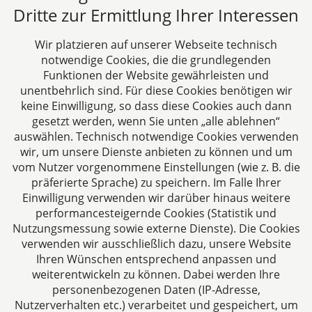
müssen.
Dritte zur Ermittlung Ihrer Interessen
weiter
Wir platzieren auf unserer Webseite technisch
notwendige Cookies, die die grundlegenden
Funktionen der Website gewährleisten und
unentbehrlich sind. Für diese Cookies benötigen wir
keine Einwilligung, so dass diese Cookies auch dann
gesetzt werden, wenn Sie unten „alle ablehnen“
auswählen. Technisch notwendige Cookies verwenden
CTC LEGAL
wir, um unsere Dienste anbieten zu können und um
Aachen
vom Nutzer vorgenommene Einstellungen (wie z. B. die
Jülicher Straße 215
präferierte Sprache) zu speichern. Im Falle Ihrer
Einwilligung verwenden wir darüber hinaus weitere
52070 Aachen
performancesteigernde Cookies (Statistik und
Deutschland
Nutzungsmessung sowie externe Dienste). Die Cookies
Tel: +49 241 94621-0
verwenden wir ausschließlich dazu, unsere Website
Fax: +49 241 94621-111
Ihren Wünschen entsprechend anpassen und
E-Mail:
kanzlei@dhk-law.com
weiterentwickeln zu können. Dabei werden Ihre
personenbezogenen Daten (IP-Adresse,
Über uns
Nutzerverhalten etc.) verarbeitet und gespeichert, um