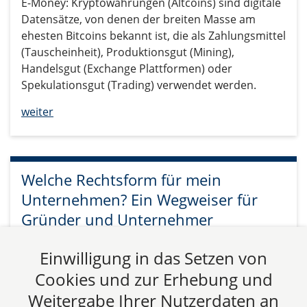
E-Money: Kryptowährungen (Altcoins) sind digitale
Datensätze, von denen der breiten Masse am
ehesten Bitcoins bekannt ist, die als Zahlungsmittel
(Tauscheinheit), Produktionsgut (Mining),
Handelsgut (Exchange Plattformen) oder
Spekulationsgut (Trading) verwendet werden.
weiter
Welche Rechtsform für mein
Unternehmen? Ein Wegweiser für
Gründer und Unternehmer
Einwilligung in das Setzen von
Die Wahl der Rechtsform ist eine der
Cookies und zur Erhebung und
grundlegendsten und folgenreichsten
Entscheidungen, die Sie als Unternehmer treffen
Weitergabe Ihrer Nutzerdaten an