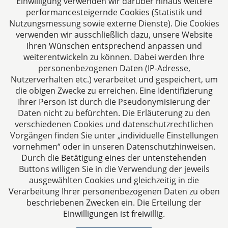
Einwilligung verwenden wir darüber hinaus weitere
52070 Aachen
performancesteigernde Cookies (Statistik und
Deutschland
Nutzungsmessung sowie externe Dienste). Die Cookies
Tel: +49 241 94621-0
verwenden wir ausschließlich dazu, unsere Website
Fax: +49 241 94621-111
Ihren Wünschen entsprechend anpassen und
E-Mail:
kanzlei@dhk-law.com
weiterentwickeln zu können. Dabei werden Ihre
personenbezogenen Daten (IP-Adresse,
Über uns
Nutzerverhalten etc.) verarbeitet und gespeichert, um
die obigen Zwecke zu erreichen. Eine Identifizierung
Ihre Ansprechpartner für Fragen rund um
Ihrer Person ist durch die Pseudonymisierung der
Gesellschaftsrecht, Steuergestaltung und
Daten nicht zu befürchten. Die Erläuterung zu den
Vertragsrecht.
verschiedenen Cookies und datenschutzrechtlichen
Vorgängen finden Sie unter „individuelle Einstellungen
vornehmen“ oder in unseren Datenschutzhinweisen.
Durch die Betätigung eines der untenstehenden
Buttons willigen Sie in die Verwendung der jeweils
ausgewählten Cookies und gleichzeitig in die
Impressum
Verarbeitung Ihrer personenbezogenen Daten zu oben
beschriebenen Zwecken ein. Die Erteilung der
Einwilligungen ist freiwillig.
Datenschutzerklärung