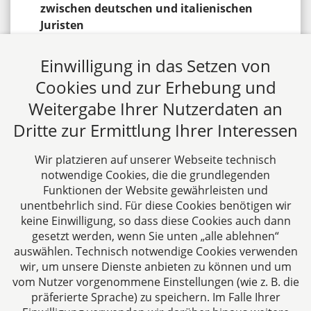
zwischen deutschen und italienischen
Juristen
Deutsch-australische Juristenvereinigung
Einwilligung in das Setzen von
Wissenschaftliche Vereinigung für
Cookies und zur Erhebung und
Unternehmens und Gesellschaftsrecht
Weitergabe Ihrer Nutzerdaten an
(VGR) e.V
Dritte zur Ermittlung Ihrer Interessen
Gesellschaft für Europäisches Transport-
und Verkehrsrecht e.V.
Wir platzieren auf unserer Webseite technisch
notwendige Cookies, die die grundlegenden
Funktionen der Website gewährleisten und
unentbehrlich sind. Für diese Cookies benötigen wir
keine Einwilligung, so dass diese Cookies auch dann
gesetzt werden, wenn Sie unten „alle ablehnen“
auswählen. Technisch notwendige Cookies verwenden
CTC LEGAL
wir, um unsere Dienste anbieten zu können und um
Aachen
vom Nutzer vorgenommene Einstellungen (wie z. B. die
Jülicher Straße 215
präferierte Sprache) zu speichern. Im Falle Ihrer