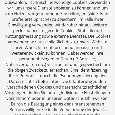
auswählen. Technisch notwendige Cookies verwenden
CTC LEGAL
wir, um unsere Dienste anbieten zu können und um
Aachen
vom Nutzer vorgenommene Einstellungen (wie z. B. die
Jülicher Straße 215
präferierte Sprache) zu speichern. Im Falle Ihrer
Einwilligung verwenden wir darüber hinaus weitere
52070 Aachen
performancesteigernde Cookies (Statistik und
Deutschland
Nutzungsmessung sowie externe Dienste). Die Cookies
Tel: +49 241 94621-0
verwenden wir ausschließlich dazu, unsere Website
Fax: +49 241 94621-111
Ihren Wünschen entsprechend anpassen und
E-Mail:
kanzlei@dhk-law.com
weiterentwickeln zu können. Dabei werden Ihre
personenbezogenen Daten (IP-Adresse,
Über uns
Nutzerverhalten etc.) verarbeitet und gespeichert, um
die obigen Zwecke zu erreichen. Eine Identifizierung
Ihre Ansprechpartner für Fragen rund um
Ihrer Person ist durch die Pseudonymisierung der
Gesellschaftsrecht, Steuergestaltung und
Daten nicht zu befürchten. Die Erläuterung zu den
Vertragsrecht.
verschiedenen Cookies und datenschutzrechtlichen
Vorgängen finden Sie unter „individuelle Einstellungen
vornehmen“ oder in unseren Datenschutzhinweisen.
Durch die Betätigung eines der untenstehenden
Buttons willigen Sie in die Verwendung der jeweils