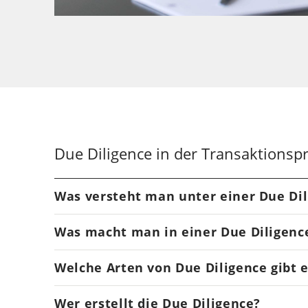
Due Diligence in der Transaktionspr
Was versteht man unter einer Due Di
Der englische Begriff Due Diligence kommt aus 
Was macht man in einer Due Diligenc
„gebotene oder erforderliche Sorgfalt“. Der Begri
komplexer oder wirtschaftlich bedeutender Ver
Die Due Diligence prüft das Unternehmen oder das
Welche Arten von Due Diligence gibt 
Purchaser Due Diligence), aber auch je nach Be
rechtlichen Risiken. Derartige Risiken können si
beauftragt wird.
Umstände des Kaufobjektes oder äußere Umständ
Inhaltlich lassen sich die Due Diligences je nac
Wer erstellt die Due Diligence?
ihrem jeweiligen Gebiet (Berater) durch Einsich