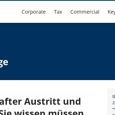
Corporate
Tax
Commercial
Ke
ge
B
fter Austritt und
2
Sie wissen müssen