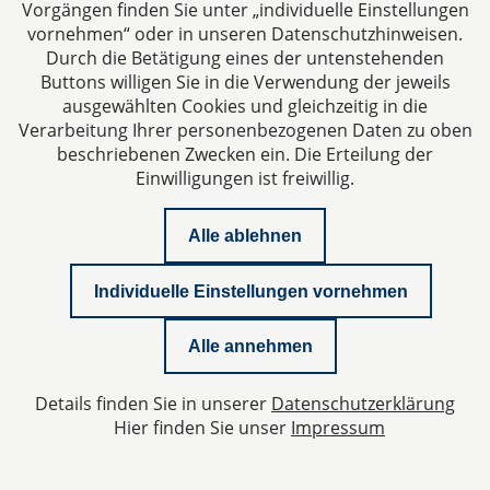
Speicherung und Nutzung hier deaktivieren. In diesem
Vorgängen finden Sie unter „individuelle Einstellungen
Fall wird in Ihrem Browser ein Opt-Out-Cookie
vornehmen“ oder in unseren Datenschutzhinweisen.
hinterlegt, das verhindert, dass Matomo
Durch die Betätigung eines der untenstehenden
Nutzungsdaten speichert. Wenn Sie Ihre Cookies
Buttons willigen Sie in die Verwendung der jeweils
ausgewählten Cookies und gleichzeitig in die
löschen, hat dies zur Folge, dass auch das Matomo
Verarbeitung Ihrer personenbezogenen Daten zu oben
Opt-Out-Cookie gelöscht wird. Das Opt-Out muss bei
beschriebenen Zwecken ein. Die Erteilung der
einem erneuten Besuch unserer Seite wieder aktiviert
Einwilligungen ist freiwillig.
werden.
Alle ablehnen
Individuelle Einstellungen vornehmen
Alle annehmen
Details finden Sie in unserer
Datenschutzerklärung
Weitere Informationen zu Matomo finden Sie auch
Hier finden Sie unser
Impressum
hier:
https://matomo.org/faq/general/faq_146/
Weiter informieren wir Sie wie folgt: