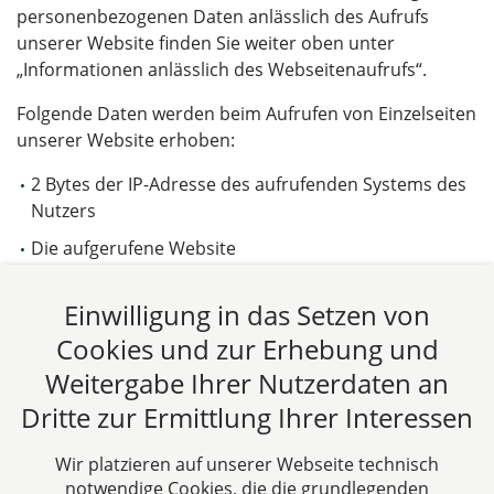
personenbezogenen Daten anlässlich des Aufrufs
unserer Website finden Sie weiter oben unter
„Informationen anlässlich des Webseitenaufrufs“.
Folgende Daten werden beim Aufrufen von Einzelseiten
unserer Website erhoben:
2 Bytes der IP-Adresse des aufrufenden Systems des
Nutzers
Die aufgerufene Website
Die Website, von der der Nutzer auf die aufgerufene
Einwilligung in das Setzen von
Website gelangt ist (Referrer)
Cookies und zur Erhebung und
Die Unterseiten, die von der aufgerufenen Website
aus aufgerufen werden
Weitergabe Ihrer Nutzerdaten an
Dritte zur Ermittlung Ihrer Interessen
Die Verweildauer auf der Website
Die Häufigkeit des Aufrufs der Website
Wir platzieren auf unserer Webseite technisch
Ein Rückschluss auf eine bestimmte Person ist bei
notwendige Cookies, die die grundlegenden