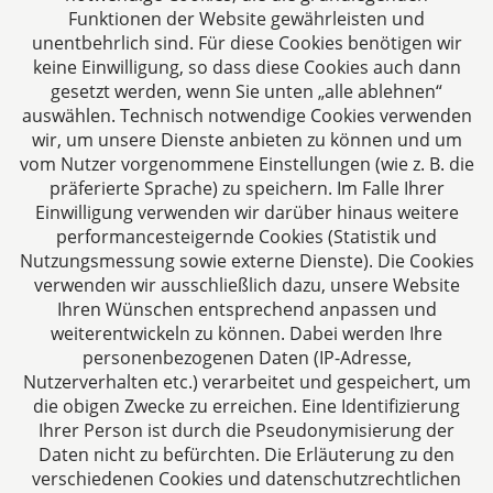
Funktionen der Website gewährleisten und
der Verwendung von Matomo nicht möglich, da Ihre
unentbehrlich sind. Für diese Cookies benötigen wir
IP-Adresse anonymisiert wird.
keine Einwilligung, so dass diese Cookies auch dann
Die Rechtsgrundlage für die Verarbeitung dieser Daten
gesetzt werden, wenn Sie unten „alle ablehnen“
auswählen. Technisch notwendige Cookies verwenden
ist Ihre Einwilligung gem. Art. 6 Abs. 1 lit. a DSGVO.
wir, um unsere Dienste anbieten zu können und um
Ihre Einwilligung ist vollkommen freiwillig. Sie können
vom Nutzer vorgenommene Einstellungen (wie z. B. die
Ihre erteilte Einwilligung jederzeit, ohne Angabe von
präferierte Sprache) zu speichern. Im Falle Ihrer
Einwilligung verwenden wir darüber hinaus weitere
Gründen, widerrufen. Durch den Widerruf der
performancesteigernde Cookies (Statistik und
Einwilligung wird die Rechtmäßigkeit der aufgrund der
Nutzungsmessung sowie externe Dienste). Die Cookies
Einwilligung bis zum Widerruf erfolgten Verarbeitung
verwenden wir ausschließlich dazu, unsere Website
nicht berührt. Einen Widerruf können Sie z. B. bei uns
Ihren Wünschen entsprechend anpassen und
vor Ort, per Briefpost an die dhk Daniel • Hagelskamp &
weiterentwickeln zu können. Dabei werden Ihre
Kollegen Rechtsanwälte Partnerschaft mbB, Jülicher
personenbezogenen Daten (IP-Adresse,
Str. 215, 52070 Aachen oder per Telefax: +49 (0) 241
Nutzerverhalten etc.) verarbeitet und gespeichert, um
94621–111 oder E‑Mail: kanzlei@dhk-law.com erklären.
die obigen Zwecke zu erreichen. Eine Identifizierung
Ihrer Person ist durch die Pseudonymisierung der
Wenn Sie mit der Speicherung und Nutzung Ihrer
Daten nicht zu befürchten. Die Erläuterung zu den
Daten nicht einverstanden sind, können Sie die
verschiedenen Cookies und datenschutzrechtlichen