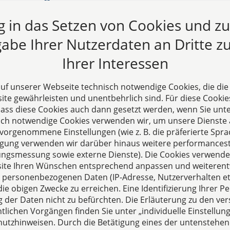
uch Geschäftsführerhaftung – Teil 1 – Innenhaftung der
ng in das Setzen von Cookies und z
äftsführung
abe Ihrer Nutzerdaten an Dritte zu
.2022
Ihrer Interessen
 auf unserer Webseite technisch notwendige Cookies, die di
te gewährleisten und unentbehrlich sind. Für diese Cookie
 dass diese Cookies auch dann gesetzt werden, wenn Sie unte
sch notwendige Cookies verwenden wir, um unsere Dienste 
orgenommene Einstellungen (wie z. B. die präferierte Sprac
illigung verwenden wir darüber hinaus weitere performances
zungsmessung sowie externe Dienste). Die Cookies verwenden
s
ite Ihren Wünschen entsprechend anpassen und weiterent
echpartner für Fragen
 personenbezogenen Daten (IP-Adresse, Nutzerverhalten etc
ie obigen Zwecke zu erreichen. Eine Identifizierung Ihrer Pe
sellschaftsrecht,
der Daten nicht zu befürchten. Die Erläuterung zu den ve
altung und Vertragsrecht.
lichen Vorgängen finden Sie unter „individuelle Einstell
utzhinweisen. Durch die Betätigung eines der untenstehen