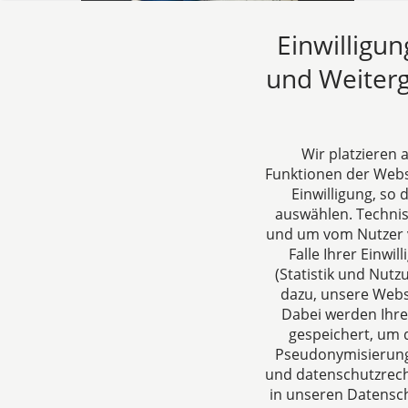
Handb
Einwilligu
Gesch
und Weiterg
24.09
Wir platzieren
Funktionen der Websi
Einwilligung, so
auswählen. Techni
und um vom Nutzer v
Falle Ihrer Einw
(Statistik und Nut
CTC LEGAL
Über un
dazu, unsere Webs
Aachen
Ihre Anspr
Dabei werden Ihre
gespeichert, um d
Jülicher Straße 215
rund um Ge
Pseudonymisierung 
52070 Aachen
Steuergest
und datenschutzrecht
Deutschland
in unseren Datensch
Tel: +49 241 94621-0