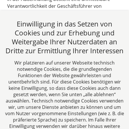
Verantwortlichkeit der Geschäftsführer von
Kapitalgesellschaften gegenüber Dritten, die den
Geschäftsführer in Fällen der Außenhaftung
Einwilligung in das Setzen von
unmittelbar auf Schadenersatz verklagen können.
Cookies und zur Erhebung und
24.09.2022
Weitergabe Ihrer Nutzerdaten an
Dritte zur Ermittlung Ihrer Interessen
Beitrag lesen
Wir platzieren auf unserer Webseite technisch
notwendige Cookies, die die grundlegenden
Funktionen der Website gewährleisten und
unentbehrlich sind. Für diese Cookies benötigen wir
keine Einwilligung, so dass diese Cookies auch dann
gesetzt werden, wenn Sie unten „alle ablehnen“
auswählen. Technisch notwendige Cookies verwenden
CTC LEGAL
wir, um unsere Dienste anbieten zu können und um
Aachen
vom Nutzer vorgenommene Einstellungen (wie z. B. die
Jülicher Straße 215
präferierte Sprache) zu speichern. Im Falle Ihrer
Einwilligung verwenden wir darüber hinaus weitere
52070 Aachen