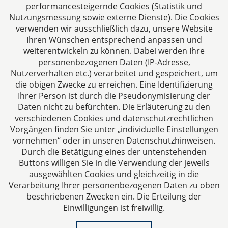
performancesteigernde Cookies (Statistik und
Deutschland
Nutzungsmessung sowie externe Dienste). Die Cookies
Tel: +49 241 94621-0
verwenden wir ausschließlich dazu, unsere Website
Fax: +49 241 94621-111
Ihren Wünschen entsprechend anpassen und
E-Mail:
kanzlei@dhk-law.com
weiterentwickeln zu können. Dabei werden Ihre
personenbezogenen Daten (IP-Adresse,
Über uns
Nutzerverhalten etc.) verarbeitet und gespeichert, um
die obigen Zwecke zu erreichen. Eine Identifizierung
Ihre Ansprechpartner für Fragen rund um
Ihrer Person ist durch die Pseudonymisierung der
Gesellschaftsrecht, Steuergestaltung und
Daten nicht zu befürchten. Die Erläuterung zu den
Vertragsrecht.
verschiedenen Cookies und datenschutzrechtlichen
Vorgängen finden Sie unter „individuelle Einstellungen
vornehmen“ oder in unseren Datenschutzhinweisen.
Durch die Betätigung eines der untenstehenden
Buttons willigen Sie in die Verwendung der jeweils
ausgewählten Cookies und gleichzeitig in die
Impressum
Verarbeitung Ihrer personenbezogenen Daten zu oben
beschriebenen Zwecken ein. Die Erteilung der
Einwilligungen ist freiwillig.
Datenschutzerklärung