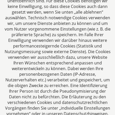
unentbehrlich sind. Für diese Cookies benötigen wir
keine Einwilligung, so dass diese Cookies auch dann
gesetzt werden, wenn Sie unten „alle ablehnen“
auswählen. Technisch notwendige Cookies verwenden
CTC LEGAL
wir, um unsere Dienste anbieten zu können und um
Aachen
vom Nutzer vorgenommene Einstellungen (wie z. B. die
Jülicher Straße 215
präferierte Sprache) zu speichern. Im Falle Ihrer
Einwilligung verwenden wir darüber hinaus weitere
52070 Aachen
performancesteigernde Cookies (Statistik und
Deutschland
Nutzungsmessung sowie externe Dienste). Die Cookies
Tel: +49 241 94621-0
verwenden wir ausschließlich dazu, unsere Website
Fax: +49 241 94621-111
Ihren Wünschen entsprechend anpassen und
E-Mail:
kanzlei@dhk-law.com
weiterentwickeln zu können. Dabei werden Ihre
personenbezogenen Daten (IP-Adresse,
Über uns
Nutzerverhalten etc.) verarbeitet und gespeichert, um
die obigen Zwecke zu erreichen. Eine Identifizierung
Ihre Ansprechpartner für Fragen rund um
Ihrer Person ist durch die Pseudonymisierung der
Gesellschaftsrecht, Steuergestaltung und
Daten nicht zu befürchten. Die Erläuterung zu den
Vertragsrecht.
verschiedenen Cookies und datenschutzrechtlichen
Vorgängen finden Sie unter „individuelle Einstellungen
vornehmen“ oder in unseren Datenschutzhinweisen.