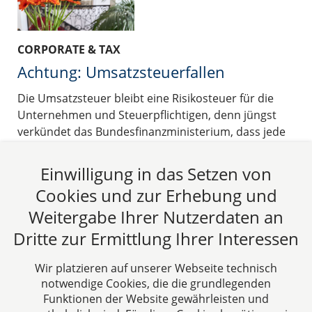
CORPORATE & TAX
Achtung: Umsatzsteuerfallen
Die Umsatzsteuer bleibt eine Risikosteuer für die
Unternehmen und Steuerpflichtigen, denn jüngst
verkündet das Bundesfinanzministerium, dass jede
Umsatzsteuersonderprüfung in 2016 im
Durchschnitt zu einem Mehrergebnis von gut 0,92
Einwilligung in das Setzen von
Mio. € geführt hat.
Cookies und zur Erhebung und
09.05.2017
Weitergabe Ihrer Nutzerdaten an
Dritte zur Ermittlung Ihrer Interessen
Beitrag lesen
Wir platzieren auf unserer Webseite technisch
notwendige Cookies, die die grundlegenden
Funktionen der Website gewährleisten und