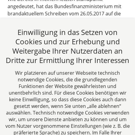
angedeutet, hat das Bundesfinanzministerium mit
brandaktuellem Schreiben vom 26.05.2017 auf die
jüngsten Entwicklungen der Rechtsprechung
bezüglich umsatzsteuerrechtlichen Organschaften
Einwilligung in das Setzen von
des EuGH und des BFH reagiert.
Cookies und zur Erhebung und
14.06.2017
Weitergabe Ihrer Nutzerdaten an
Dritte zur Ermittlung Ihrer Interessen
Beitrag lesen
Wir platzieren auf unserer Webseite technisch
notwendige Cookies, die die grundlegenden
Funktionen der Website gewährleisten und
unentbehrlich sind. Für diese Cookies benötigen wir
keine Einwilligung, so dass diese Cookies auch dann
gesetzt werden, wenn Sie unten „alle ablehnen“
auswählen. Technisch notwendige Cookies verwenden
CTC LEGAL
wir, um unsere Dienste anbieten zu können und um
Aachen
vom Nutzer vorgenommene Einstellungen (wie z. B. die
Jülicher Straße 215
präferierte Sprache) zu speichern. Im Falle Ihrer