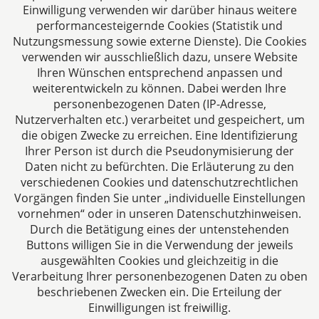
Einwilligung verwenden wir darüber hinaus weitere
52070 Aachen
performancesteigernde Cookies (Statistik und
Deutschland
Nutzungsmessung sowie externe Dienste). Die Cookies
Tel: +49 241 94621-0
verwenden wir ausschließlich dazu, unsere Website
Fax: +49 241 94621-111
Ihren Wünschen entsprechend anpassen und
E-Mail:
kanzlei@dhk-law.com
weiterentwickeln zu können. Dabei werden Ihre
personenbezogenen Daten (IP-Adresse,
Über uns
Nutzerverhalten etc.) verarbeitet und gespeichert, um
die obigen Zwecke zu erreichen. Eine Identifizierung
Ihre Ansprechpartner für Fragen rund um
Ihrer Person ist durch die Pseudonymisierung der
Gesellschaftsrecht, Steuergestaltung und
Daten nicht zu befürchten. Die Erläuterung zu den
Vertragsrecht.
verschiedenen Cookies und datenschutzrechtlichen
Vorgängen finden Sie unter „individuelle Einstellungen
vornehmen“ oder in unseren Datenschutzhinweisen.
Durch die Betätigung eines der untenstehenden
Buttons willigen Sie in die Verwendung der jeweils
ausgewählten Cookies und gleichzeitig in die
Impressum
Verarbeitung Ihrer personenbezogenen Daten zu oben
beschriebenen Zwecken ein. Die Erteilung der
Einwilligungen ist freiwillig.
Datenschutzerklärung