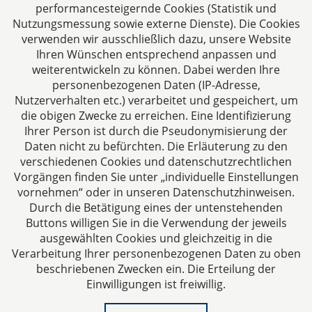
performancesteigernde Cookies (Statistik und
Deutschland
Nutzungsmessung sowie externe Dienste). Die Cookies
Tel: +49 241 94621-0
verwenden wir ausschließlich dazu, unsere Website
Fax: +49 241 94621-111
Ihren Wünschen entsprechend anpassen und
E-Mail:
kanzlei@dhk-law.com
weiterentwickeln zu können. Dabei werden Ihre
personenbezogenen Daten (IP-Adresse,
Über uns
Nutzerverhalten etc.) verarbeitet und gespeichert, um
die obigen Zwecke zu erreichen. Eine Identifizierung
Ihre Ansprechpartner für Fragen rund um
Ihrer Person ist durch die Pseudonymisierung der
Gesellschaftsrecht, Steuergestaltung und
Daten nicht zu befürchten. Die Erläuterung zu den
Vertragsrecht.
verschiedenen Cookies und datenschutzrechtlichen
Vorgängen finden Sie unter „individuelle Einstellungen
vornehmen“ oder in unseren Datenschutzhinweisen.
Durch die Betätigung eines der untenstehenden
Buttons willigen Sie in die Verwendung der jeweils
ausgewählten Cookies und gleichzeitig in die
Impressum
Verarbeitung Ihrer personenbezogenen Daten zu oben
beschriebenen Zwecken ein. Die Erteilung der
Einwilligungen ist freiwillig.
Datenschutzerklärung