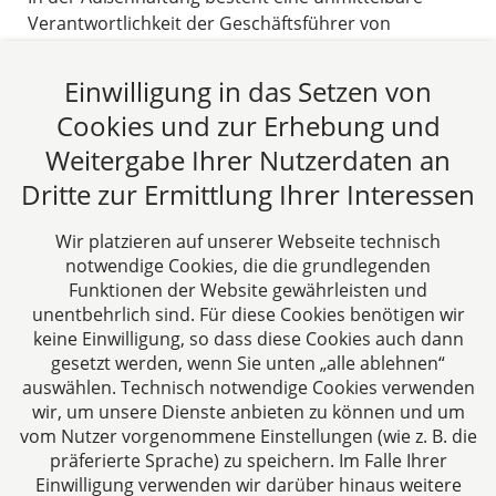
Verantwortlichkeit der Geschäftsführer von
Kapitalgesellschaften gegenüber Dritten, die den
Geschäftsführer in Fällen der Außenhaftung
Einwilligung in das Setzen von
unmittelbar auf Schadenersatz verklagen können.
Cookies und zur Erhebung und
24.09.2022
Weitergabe Ihrer Nutzerdaten an
Dritte zur Ermittlung Ihrer Interessen
Beitrag lesen
Wir platzieren auf unserer Webseite technisch
notwendige Cookies, die die grundlegenden
Funktionen der Website gewährleisten und
unentbehrlich sind. Für diese Cookies benötigen wir
keine Einwilligung, so dass diese Cookies auch dann
gesetzt werden, wenn Sie unten „alle ablehnen“
auswählen. Technisch notwendige Cookies verwenden
CTC LEGAL
wir, um unsere Dienste anbieten zu können und um
Aachen
vom Nutzer vorgenommene Einstellungen (wie z. B. die
Jülicher Straße 215
präferierte Sprache) zu speichern. Im Falle Ihrer
Einwilligung verwenden wir darüber hinaus weitere
52070 Aachen