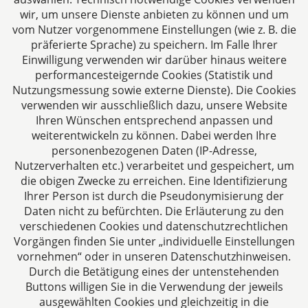
CTC LEGAL
wir, um unsere Dienste anbieten zu können und um
Aachen
vom Nutzer vorgenommene Einstellungen (wie z. B. die
Jülicher Straße 215
präferierte Sprache) zu speichern. Im Falle Ihrer
Einwilligung verwenden wir darüber hinaus weitere
52070 Aachen
performancesteigernde Cookies (Statistik und
Deutschland
Nutzungsmessung sowie externe Dienste). Die Cookies
Tel: +49 241 94621-0
verwenden wir ausschließlich dazu, unsere Website
Fax: +49 241 94621-111
Ihren Wünschen entsprechend anpassen und
E-Mail:
kanzlei@dhk-law.com
weiterentwickeln zu können. Dabei werden Ihre
personenbezogenen Daten (IP-Adresse,
Über uns
Nutzerverhalten etc.) verarbeitet und gespeichert, um
die obigen Zwecke zu erreichen. Eine Identifizierung
Ihre Ansprechpartner für Fragen rund um
Ihrer Person ist durch die Pseudonymisierung der
Gesellschaftsrecht, Steuergestaltung und
Daten nicht zu befürchten. Die Erläuterung zu den
Vertragsrecht.
verschiedenen Cookies und datenschutzrechtlichen
Vorgängen finden Sie unter „individuelle Einstellungen
vornehmen“ oder in unseren Datenschutzhinweisen.
Durch die Betätigung eines der untenstehenden
Buttons willigen Sie in die Verwendung der jeweils
ausgewählten Cookies und gleichzeitig in die