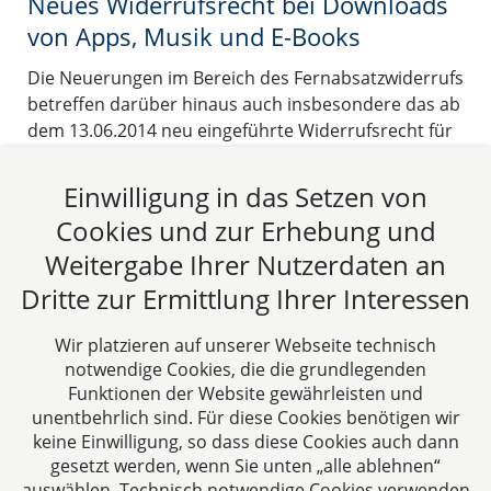
Neues Widerrufsrecht bei Downloads
von Apps, Musik und E-Books
Die Neuerungen im Bereich des Fernabsatzwiderrufs
betreffen darüber hinaus auch insbesondere das ab
dem 13.06.2014 neu eingeführte Widerrufsrecht für
Verbraucher u.a. beim Download unkörperlicher
digitaler Inhalte wie beispielsweise Apps, Software, E-
Einwilligung in das Setzen von
Books, Musik und Filme.
Cookies und zur Erhebung und
16.05.2014
Weitergabe Ihrer Nutzerdaten an
Dritte zur Ermittlung Ihrer Interessen
Beitrag lesen
Wir platzieren auf unserer Webseite technisch
notwendige Cookies, die die grundlegenden
Funktionen der Website gewährleisten und
unentbehrlich sind. Für diese Cookies benötigen wir
keine Einwilligung, so dass diese Cookies auch dann
gesetzt werden, wenn Sie unten „alle ablehnen“
auswählen. Technisch notwendige Cookies verwenden