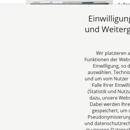
Aufgr
die u
Einwilligu
Das B
aufgr
und Weiterg
19.03
Wir platzieren
Funktionen der Websi
Einwilligung, so
auswählen. Techni
und um vom Nutzer v
Falle Ihrer Einw
(Statistik und Nut
CTC LEGAL
Über un
dazu, unsere Webs
Aachen
Ihre Anspr
Dabei werden Ihre
gespeichert, um d
Jülicher Straße 215
rund um Ge
Pseudonymisierung 
52070 Aachen
Steuergest
und datenschutzrecht
Deutschland
in unseren Datensch