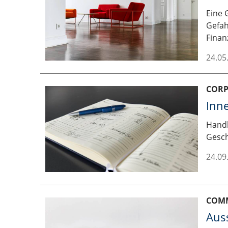
Eine 
Gefah
Finan
24.05
COR
Inn
Handb
Gesch
24.09
COM
Auss