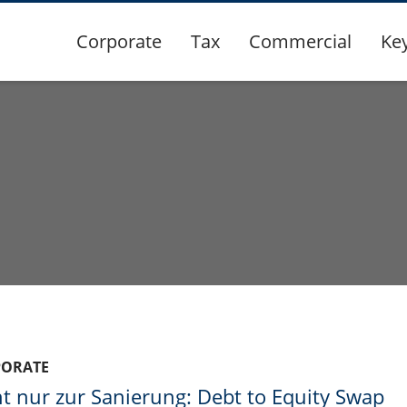
Corporate
Tax
Commercial
Ke
PORATE
t nur zur Sanierung: Debt to Equity Swap