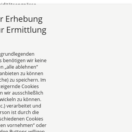
uiditätsengpässe,
nsolvenzen führt.
ur Erhebung
antragspflicht
l.
r Ermittlung
e grundlegenden
s benötigen wir keine
n „alle ablehnen“
anbieten zu können
he) zu speichern. Im
teigernde Cookies
 wir ausschließlich
wickeln zu können.
.) verarbeitet und
rson ist durch die
rschiedenen Cookies
ungen vornehmen“ oder
den Buttons willigen