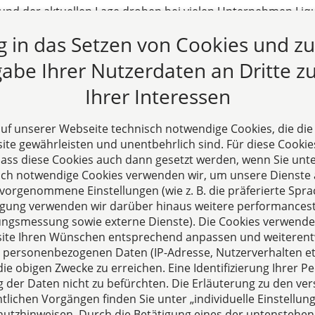
und der aktuellen Lage drohen bei vielen Unternehmen Liq
nter normalen Umständen zu einer Flut von Unternehmensi
ng in das Setzen von Cookies und z
undesministerium für Justiz kündigte an, dass die Insolvenz
und des Coronavirus vorübergehend ausgesetzt werden sol
abe Ihrer Nutzerdaten an Dritte zu
.2020
Ihrer Interessen
 auf unserer Webseite technisch notwendige Cookies, die di
te gewährleisten und unentbehrlich sind. Für diese Cookie
 dass diese Cookies auch dann gesetzt werden, wenn Sie unte
sch notwendige Cookies verwenden wir, um unsere Dienste 
orgenommene Einstellungen (wie z. B. die präferierte Sprac
illigung verwenden wir darüber hinaus weitere performances
zungsmessung sowie externe Dienste). Die Cookies verwenden
s
ite Ihren Wünschen entsprechend anpassen und weiterent
echpartner für Fragen
 personenbezogenen Daten (IP-Adresse, Nutzerverhalten etc
ie obigen Zwecke zu erreichen. Eine Identifizierung Ihrer Pe
sellschaftsrecht,
der Daten nicht zu befürchten. Die Erläuterung zu den ve
altung und Vertragsrecht.
lichen Vorgängen finden Sie unter „individuelle Einstell
utzhinweisen. Durch die Betätigung eines der untenstehen