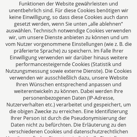
Funktionen der Website gewährleisten und
unentbehrlich sind. Für diese Cookies benötigen wir
keine Einwilligung, so dass diese Cookies auch dann
gesetzt werden, wenn Sie unten „alle ablehnen“
auswählen. Technisch notwendige Cookies verwenden
CTC LEGAL
wir, um unsere Dienste anbieten zu können und um
Aachen
vom Nutzer vorgenommene Einstellungen (wie z. B. die
Jülicher Straße 215
präferierte Sprache) zu speichern. Im Falle Ihrer
Einwilligung verwenden wir darüber hinaus weitere
52070 Aachen
performancesteigernde Cookies (Statistik und
Deutschland
Nutzungsmessung sowie externe Dienste). Die Cookies
Tel: +49 241 94621-0
verwenden wir ausschließlich dazu, unsere Website
Fax: +49 241 94621-111
Ihren Wünschen entsprechend anpassen und
E-Mail:
kanzlei@dhk-law.com
weiterentwickeln zu können. Dabei werden Ihre
personenbezogenen Daten (IP-Adresse,
Über uns
Nutzerverhalten etc.) verarbeitet und gespeichert, um
die obigen Zwecke zu erreichen. Eine Identifizierung
Ihre Ansprechpartner für Fragen rund um
Ihrer Person ist durch die Pseudonymisierung der
Gesellschaftsrecht, Steuergestaltung und
Daten nicht zu befürchten. Die Erläuterung zu den
Vertragsrecht.
verschiedenen Cookies und datenschutzrechtlichen