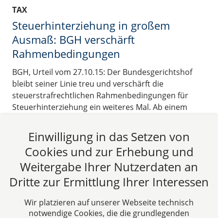
TAX
Steuerhinterziehung in großem
Ausmaß: BGH verschärft
Rahmenbedingungen
BGH, Urteil vom 27.10.15: Der Bundesgerichtshof
bleibt seiner Linie treu und verschärft die
steuerstrafrechtlichen Rahmenbedingungen für
Steuerhinterziehung ein weiteres Mal. Ab einem
Hinterziehungsbetrag von 50.000 EUR liegt eine
Hinterziehung in großem Maße vor, die zusätzlich
Einwilligung in das Setzen von
mit 10 Jahren Freiheitsstrafe bedroht wird.
Cookies und zur Erhebung und
25.02.2016
Weitergabe Ihrer Nutzerdaten an
Dritte zur Ermittlung Ihrer Interessen
Beitrag lesen
Wir platzieren auf unserer Webseite technisch
notwendige Cookies, die die grundlegenden