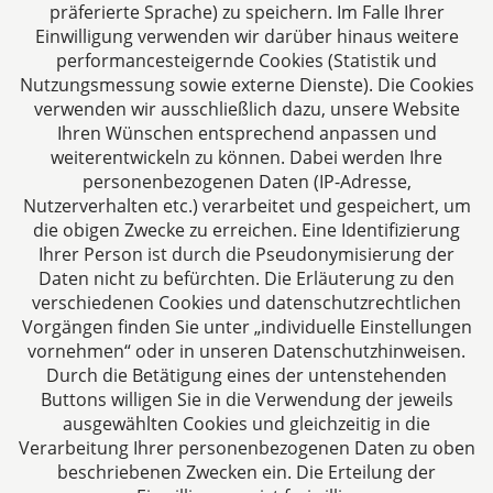
Jülicher Straße 215
präferierte Sprache) zu speichern. Im Falle Ihrer
Einwilligung verwenden wir darüber hinaus weitere
52070 Aachen
performancesteigernde Cookies (Statistik und
Deutschland
Nutzungsmessung sowie externe Dienste). Die Cookies
Tel: +49 241 94621-0
verwenden wir ausschließlich dazu, unsere Website
Fax: +49 241 94621-111
Ihren Wünschen entsprechend anpassen und
E-Mail:
kanzlei@dhk-law.com
weiterentwickeln zu können. Dabei werden Ihre
personenbezogenen Daten (IP-Adresse,
Über uns
Nutzerverhalten etc.) verarbeitet und gespeichert, um
die obigen Zwecke zu erreichen. Eine Identifizierung
Ihre Ansprechpartner für Fragen rund um
Ihrer Person ist durch die Pseudonymisierung der
Gesellschaftsrecht, Steuergestaltung und
Daten nicht zu befürchten. Die Erläuterung zu den
Vertragsrecht.
verschiedenen Cookies und datenschutzrechtlichen
Vorgängen finden Sie unter „individuelle Einstellungen
vornehmen“ oder in unseren Datenschutzhinweisen.
Durch die Betätigung eines der untenstehenden
Buttons willigen Sie in die Verwendung der jeweils
ausgewählten Cookies und gleichzeitig in die
Impressum
Verarbeitung Ihrer personenbezogenen Daten zu oben
beschriebenen Zwecken ein. Die Erteilung der