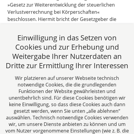
»Gesetz zur Weiterentwicklung der steuerlichen
Verlustverrechnung bei Körperschaften«
beschlossen. Hiermit bricht der Gesetzgeber die
bisher starren steuerlichen
Verlustnutzungsmöglichkeiten beim Einstieg neuer
Einwilligung in das Setzen von
Gesellschafter
Cookies und zur Erhebung und
08.03.2017
Weitergabe Ihrer Nutzerdaten an
Dritte zur Ermittlung Ihrer Interessen
Beitrag lesen
Wir platzieren auf unserer Webseite technisch
notwendige Cookies, die die grundlegenden
Funktionen der Website gewährleisten und
unentbehrlich sind. Für diese Cookies benötigen wir
keine Einwilligung, so dass diese Cookies auch dann
gesetzt werden, wenn Sie unten „alle ablehnen“
auswählen. Technisch notwendige Cookies verwenden
CTC LEGAL
wir, um unsere Dienste anbieten zu können und um
Aachen
vom Nutzer vorgenommene Einstellungen (wie z. B. die