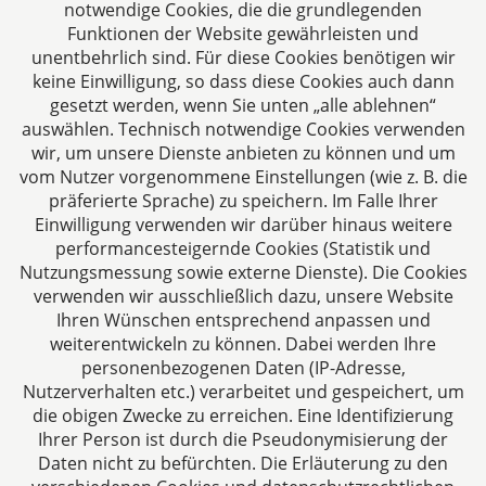
notwendige Cookies, die die grundlegenden
Funktionen der Website gewährleisten und
unentbehrlich sind. Für diese Cookies benötigen wir
keine Einwilligung, so dass diese Cookies auch dann
gesetzt werden, wenn Sie unten „alle ablehnen“
auswählen. Technisch notwendige Cookies verwenden
CTC LEGAL
wir, um unsere Dienste anbieten zu können und um
Aachen
vom Nutzer vorgenommene Einstellungen (wie z. B. die
Jülicher Straße 215
präferierte Sprache) zu speichern. Im Falle Ihrer
Einwilligung verwenden wir darüber hinaus weitere
52070 Aachen
performancesteigernde Cookies (Statistik und
Deutschland
Nutzungsmessung sowie externe Dienste). Die Cookies
Tel: +49 241 94621-0
verwenden wir ausschließlich dazu, unsere Website
Fax: +49 241 94621-111
Ihren Wünschen entsprechend anpassen und
E-Mail:
kanzlei@dhk-law.com
weiterentwickeln zu können. Dabei werden Ihre
personenbezogenen Daten (IP-Adresse,
Über uns
Nutzerverhalten etc.) verarbeitet und gespeichert, um
die obigen Zwecke zu erreichen. Eine Identifizierung
Ihre Ansprechpartner für Fragen rund um
Ihrer Person ist durch die Pseudonymisierung der
Gesellschaftsrecht, Steuergestaltung und
Daten nicht zu befürchten. Die Erläuterung zu den
Vertragsrecht.