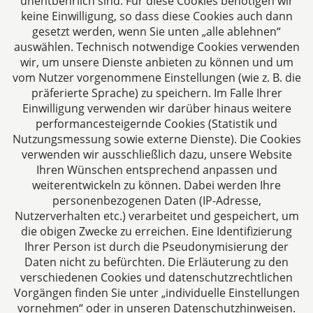
unentbehrlich sind. Für diese Cookies benötigen wir
keine Einwilligung, so dass diese Cookies auch dann
gesetzt werden, wenn Sie unten „alle ablehnen“
auswählen. Technisch notwendige Cookies verwenden
CTC LEGAL
wir, um unsere Dienste anbieten zu können und um
Aachen
vom Nutzer vorgenommene Einstellungen (wie z. B. die
Jülicher Straße 215
präferierte Sprache) zu speichern. Im Falle Ihrer
Einwilligung verwenden wir darüber hinaus weitere
52070 Aachen
performancesteigernde Cookies (Statistik und
Deutschland
Nutzungsmessung sowie externe Dienste). Die Cookies
Tel: +49 241 94621-0
verwenden wir ausschließlich dazu, unsere Website
Fax: +49 241 94621-111
Ihren Wünschen entsprechend anpassen und
E-Mail:
kanzlei@dhk-law.com
weiterentwickeln zu können. Dabei werden Ihre
personenbezogenen Daten (IP-Adresse,
Über uns
Nutzerverhalten etc.) verarbeitet und gespeichert, um
die obigen Zwecke zu erreichen. Eine Identifizierung
Ihre Ansprechpartner für Fragen rund um
Ihrer Person ist durch die Pseudonymisierung der
Gesellschaftsrecht, Steuergestaltung und
Daten nicht zu befürchten. Die Erläuterung zu den
Vertragsrecht.
verschiedenen Cookies und datenschutzrechtlichen
Vorgängen finden Sie unter „individuelle Einstellungen
vornehmen“ oder in unseren Datenschutzhinweisen.