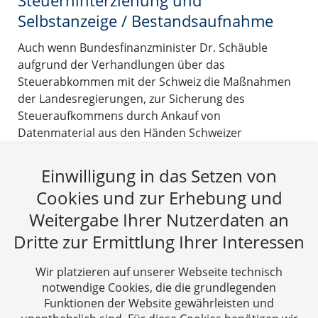
Selbstanzeige / Bestandsaufnahme
Auch wenn Bundesfinanzminister Dr. Schäuble
aufgrund der Verhandlungen über das
Steuerabkommen mit der Schweiz die Maßnahmen
der Landesregierungen, zur Sicherung des
Steueraufkommens durch Ankauf von
Datenmaterial aus den Händen Schweizer
Bankmitarbeiter nicht gefallen, so erleben wir doch
in diesen Tagen klare Bekenntnisse der Landespolitik
Einwilligung in das Setzen von
zu diesen Maßnahmen.
Cookies und zur Erhebung und
22.08.2012
Weitergabe Ihrer Nutzerdaten an
Dritte zur Ermittlung Ihrer Interessen
Beitrag lesen
Wir platzieren auf unserer Webseite technisch
notwendige Cookies, die die grundlegenden
Funktionen der Website gewährleisten und