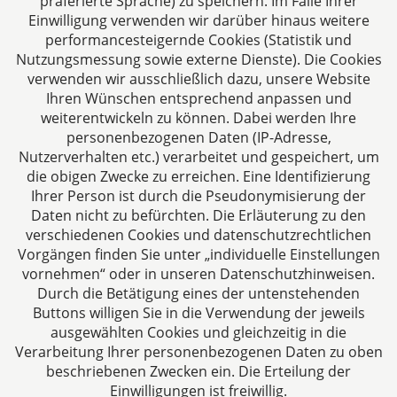
präferierte Sprache) zu speichern. Im Falle Ihrer
Einwilligung verwenden wir darüber hinaus weitere
52070 Aachen
performancesteigernde Cookies (Statistik und
Deutschland
Nutzungsmessung sowie externe Dienste). Die Cookies
Tel: +49 241 94621-0
verwenden wir ausschließlich dazu, unsere Website
Fax: +49 241 94621-111
Ihren Wünschen entsprechend anpassen und
E-Mail:
kanzlei@dhk-law.com
weiterentwickeln zu können. Dabei werden Ihre
personenbezogenen Daten (IP-Adresse,
Über uns
Nutzerverhalten etc.) verarbeitet und gespeichert, um
die obigen Zwecke zu erreichen. Eine Identifizierung
Ihre Ansprechpartner für Fragen rund um
Ihrer Person ist durch die Pseudonymisierung der
Gesellschaftsrecht, Steuergestaltung und
Daten nicht zu befürchten. Die Erläuterung zu den
Vertragsrecht.
verschiedenen Cookies und datenschutzrechtlichen
Vorgängen finden Sie unter „individuelle Einstellungen
vornehmen“ oder in unseren Datenschutzhinweisen.
Durch die Betätigung eines der untenstehenden
Buttons willigen Sie in die Verwendung der jeweils
ausgewählten Cookies und gleichzeitig in die
Impressum
Verarbeitung Ihrer personenbezogenen Daten zu oben
beschriebenen Zwecken ein. Die Erteilung der
Einwilligungen ist freiwillig.
Datenschutzerklärung