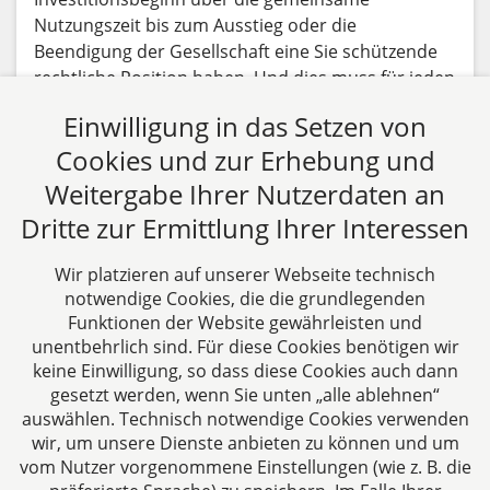
Nutzungszeit bis zum Ausstieg oder die
Beendigung der Gesellschaft eine Sie schützende
rechtliche Position haben. Und dies muss für jeden
dieser Zeitpunkte (Beginn-Nutzungsdauer-Ende)
Einwilligung in das Setzen von
gelten.
Cookies und zur Erhebung und
Beitrag lesen
Weitergabe Ihrer Nutzerdaten an
Dritte zur Ermittlung Ihrer Interessen
Alle Fachbeiträge anzeigen
Wir platzieren auf unserer Webseite technisch
notwendige Cookies, die die grundlegenden
Funktionen der Website gewährleisten und
unentbehrlich sind. Für diese Cookies benötigen wir
keine Einwilligung, so dass diese Cookies auch dann
gesetzt werden, wenn Sie unten „alle ablehnen“
auswählen. Technisch notwendige Cookies verwenden
CTC LEGAL
wir, um unsere Dienste anbieten zu können und um
Aachen
vom Nutzer vorgenommene Einstellungen (wie z. B. die
Jülicher Straße 215