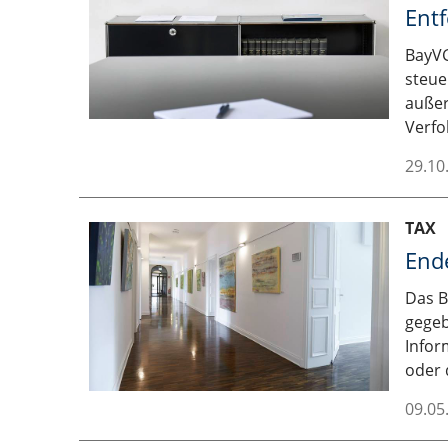
Ent
BayVG
steue
außer
Verfo
29.10
TAX
Ende
Das B
gegeb
Infor
oder 
09.05