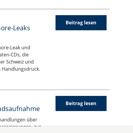
Beitrag lesen
hore-Leaks
shore-Leak und
aten-CDs, die
er Schweiz und
en Handlungsdruck.
Beitrag lesen
tandsaufnahme
rhandlungen über
sregierungen, zur