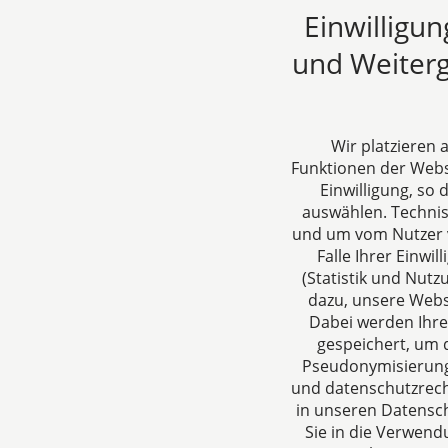
Siche
Einwilligu
Hände
Tagen
und Weiterg
22.08
Wir platzieren
Funktionen der Websi
Einwilligung, so
auswählen. Techni
und um vom Nutzer v
Falle Ihrer Einw
(Statistik und Nut
CTC LEGAL
Über un
dazu, unsere Webs
Aachen
Ihre Anspr
Dabei werden Ihre
gespeichert, um d
Jülicher Straße 215
rund um Ge
Pseudonymisierung 
52070 Aachen
Steuergest
und datenschutzrecht
Deutschland
in unseren Datensch
Tel: +49 241 94621-0
Sie in die Verwend
Fax: +49 241 94621-111