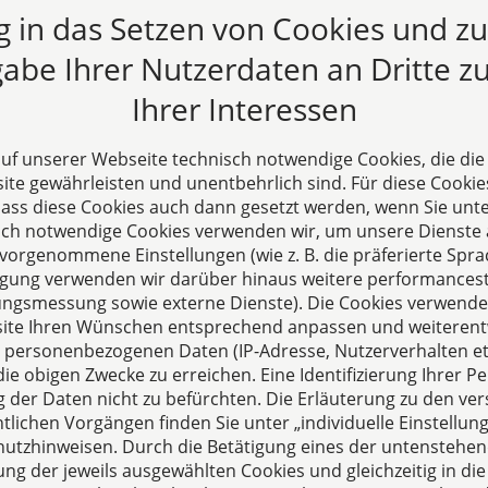
rung des Steueraufkommens durch Ankauf von Datenmateri
ng in das Setzen von Cookies und z
n Schweizer Bankmitarbeiter nicht gefallen, so erleben wir
 klare Bekenntnisse der Landespolitik zu diesen Maßnahme
abe Ihrer Nutzerdaten an Dritte zu
.2012
Ihrer Interessen
 auf unserer Webseite technisch notwendige Cookies, die di
te gewährleisten und unentbehrlich sind. Für diese Cookie
 dass diese Cookies auch dann gesetzt werden, wenn Sie unte
sch notwendige Cookies verwenden wir, um unsere Dienste 
orgenommene Einstellungen (wie z. B. die präferierte Sprac
illigung verwenden wir darüber hinaus weitere performances
zungsmessung sowie externe Dienste). Die Cookies verwenden
s
ite Ihren Wünschen entsprechend anpassen und weiterent
echpartner für Fragen
 personenbezogenen Daten (IP-Adresse, Nutzerverhalten etc
ie obigen Zwecke zu erreichen. Eine Identifizierung Ihrer Pe
sellschaftsrecht,
der Daten nicht zu befürchten. Die Erläuterung zu den ve
altung und Vertragsrecht.
lichen Vorgängen finden Sie unter „individuelle Einstell
utzhinweisen. Durch die Betätigung eines der untenstehen
ung der jeweils ausgewählten Cookies und gleichzeitig in die