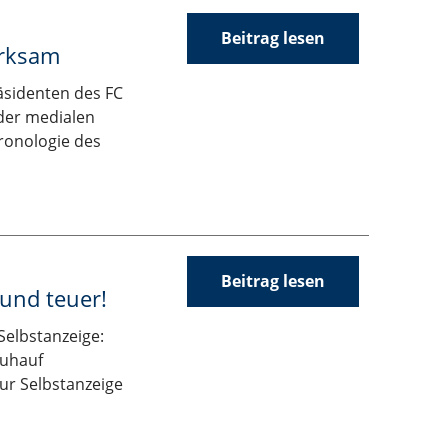
Beitrag lesen
irksam
äsidenten des FC
 der medialen
ronologie des
Beitrag lesen
 und teuer!
Selbstanzeige:
zuhauf
ur Selbstanzeige