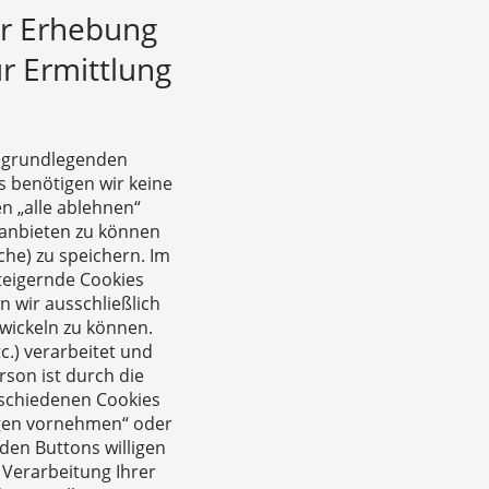
al aus den
ur Erhebung
 doch in diesen
n.
r Ermittlung
e grundlegenden
s benötigen wir keine
n „alle ablehnen“
anbieten zu können
he) zu speichern. Im
teigernde Cookies
 wir ausschließlich
wickeln zu können.
.) verarbeitet und
rson ist durch die
rschiedenen Cookies
ungen vornehmen“ oder
den Buttons willigen
 Verarbeitung Ihrer