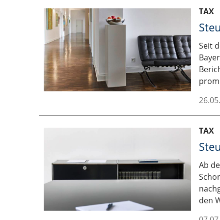
TAX
Ste
Seit 
Bayer
Beric
promi
26.05
TAX
Steu
Ab de
Schon
nachg
den W
07.07