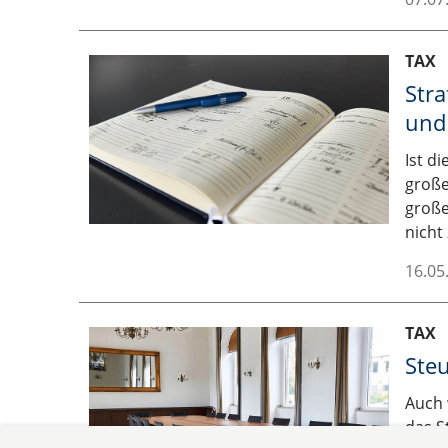
TAX
Stra
und
Ist d
große
große
nicht
16.05
TAX
Ste
Auch 
das S