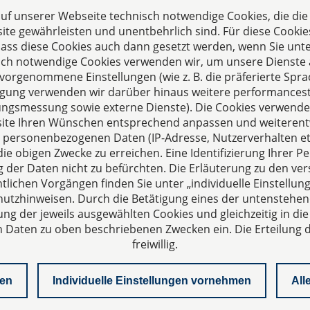
 auf unserer Webseite technisch notwendige Cookies, die di
te gewährleisten und unentbehrlich sind. Für diese Cookie
 dass diese Cookies auch dann gesetzt werden, wenn Sie unte
sch notwendige Cookies verwenden wir, um unsere Dienste 
orgenommene Einstellungen (wie z. B. die präferierte Sprac
illigung verwenden wir darüber hinaus weitere performances
zungsmessung sowie externe Dienste). Die Cookies verwenden
s
ite Ihren Wünschen entsprechend anpassen und weiterent
echpartner für Fragen
 personenbezogenen Daten (IP-Adresse, Nutzerverhalten etc
ie obigen Zwecke zu erreichen. Eine Identifizierung Ihrer Pe
sellschaftsrecht,
der Daten nicht zu befürchten. Die Erläuterung zu den ve
altung und Vertragsrecht.
lichen Vorgängen finden Sie unter „individuelle Einstell
utzhinweisen. Durch die Betätigung eines der untenstehen
ung der jeweils ausgewählten Cookies und gleichzeitig in die
aten zu oben beschriebenen Zwecken ein. Die Erteilung de
freiwillig.
nen
Individuelle Einstellungen vornehmen
All