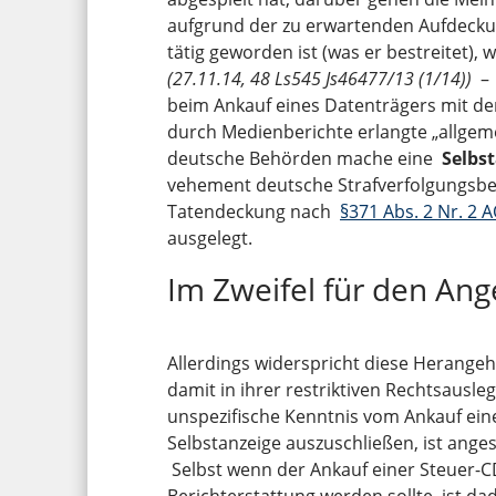
aufgrund der zu erwartenden Aufdecku
tätig geworden ist (was er bestreitet), 
(27.11.14, 48 Ls545 Js46477/13 (1/14))
–
beim Ankauf eines Datenträgers mit de
durch Medienberichte erlangte „allgem
deutsche Behörden mache eine
Selbs
vehement deutsche Strafverfolgungsbeh
Tatendeckung nach
§371 Abs. 2 Nr. 2 
ausgelegt.
Im Zweifel für den Ang
Allerdings widerspricht diese Herange
damit in ihrer restriktiven Rechtsausle
unspezifische Kenntnis vom Ankauf ein
Selbstanzeige auszuschließen, ist anges
Selbst wenn der Ankauf einer Steuer-C
Berichterstattung werden sollte, ist da