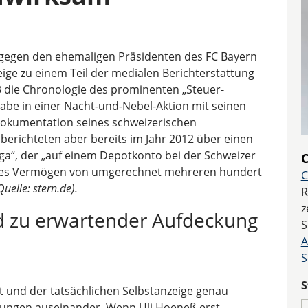
 gegen den ehemaligen Präsidenten des FC Bayern
eige zu einem Teil der medialen Berichterstattung
 die Chronologie des prominenten „Steuer-
abe in einer Nacht-und-Nebel-Aktion mit seinen
Dokumentation seines schweizerischen
berichteten aber bereits im Jahr 2012 über einen
ga“, der „auf einem Depotkonto bei der Schweizer
C
siges Vermögen von umgerechnet mehreren hundert
C
Quelle: stern.de).
R
z
d zu erwartender Aufdeckung
S
A
S
S
 und der tatsächlichen Selbstanzeige genau
nungen auseinander. Wenn Uli Hoeneß erst