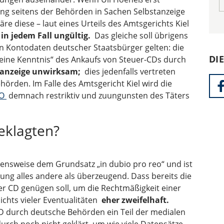
ng seitens der Behörden in Sachen Selbstanzeige
wäre diese – laut eines Urteils des Amtsgerichts Kiel
in jedem Fall ungültig.
Das gleiche soll übrigens
n Kontodaten deutscher Staatsbürger gelten: die
DI
eine Kenntnis“ des Ankaufs von Steuer-CDs durch
tanzeige unwirksam;
dies jedenfalls vertreten
örden. Im Falle des Amtsgericht Kiel wird die
AO
demnach restriktiv und zuungunsten des Täters
eklagten?
hensweise dem Grundsatz „in dubio pro reo“ und ist
gung alles andere als überzeugend. Dass bereits die
er CD genügen soll, um die Rechtmäßigkeit einer
ichts vieler Eventualitäten
eher zweifelhaft.
D durch deutsche Behörden ein Teil der medialen
durch noch nicht geklärt, um wie viele Datensätze