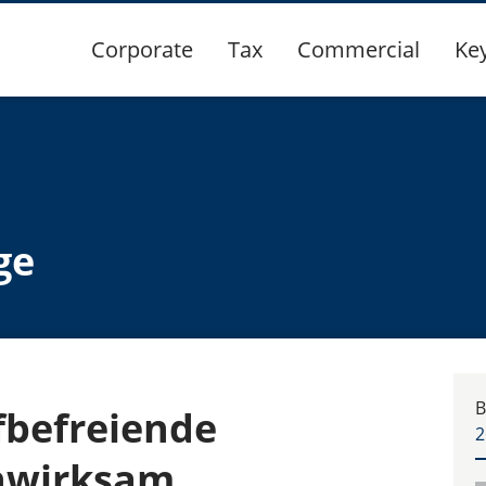
Corporate
Tax
Commercial
Ke
ge
B
fbefreiende
2
unwirksam