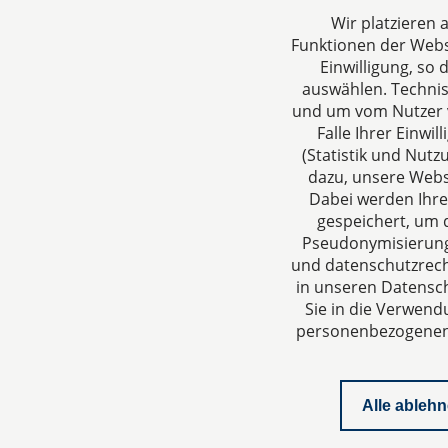
Wir platzieren
Funktionen der Websi
Einwilligung, so
auswählen. Techni
und um vom Nutzer v
Falle Ihrer Einw
(Statistik und Nut
CTC LEGAL
Über un
dazu, unsere Webs
Aachen
Ihre Anspr
Dabei werden Ihre
gespeichert, um d
Jülicher Straße 215
rund um Ge
Pseudonymisierung 
52070 Aachen
Steuergest
und datenschutzrecht
Deutschland
in unseren Datensch
Tel: +49 241 94621-0
Sie in die Verwend
Fax: +49 241 94621-111
personenbezogenen D
E-Mail:
kanzlei@dhk-law.com
Alle ableh