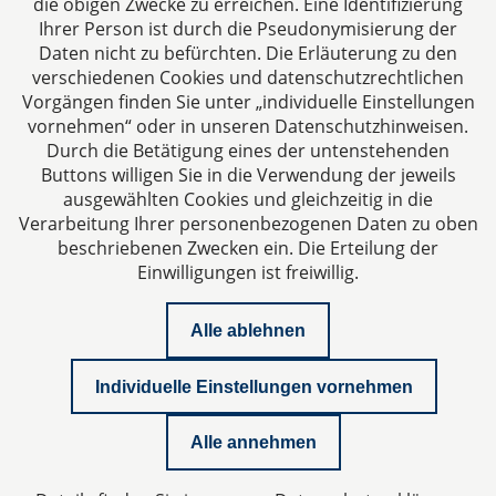
die obigen Zwecke zu erreichen. Eine Identifizierung
Ihre Ansprechpartner für Fragen rund um
Ihrer Person ist durch die Pseudonymisierung der
Gesellschaftsrecht, Steuergestaltung und
Daten nicht zu befürchten. Die Erläuterung zu den
Vertragsrecht.
verschiedenen Cookies und datenschutzrechtlichen
Vorgängen finden Sie unter „individuelle Einstellungen
vornehmen“ oder in unseren Datenschutzhinweisen.
Durch die Betätigung eines der untenstehenden
Buttons willigen Sie in die Verwendung der jeweils
ausgewählten Cookies und gleichzeitig in die
Impressum
Verarbeitung Ihrer personenbezogenen Daten zu oben
beschriebenen Zwecken ein. Die Erteilung der
Einwilligungen ist freiwillig.
Datenschutzerklärung
Alle ablehnen
Kontakt
Individuelle Einstellungen vornehmen
Whitepaper Geschäftsführerhaftung
Alle annehmen
Newsletter