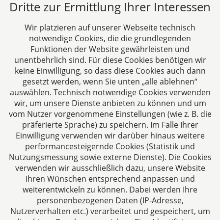
Dritte zur Ermittlung Ihrer Interessen
Alle Fachbeiträge anzeigen
Wir platzieren auf unserer Webseite technisch
notwendige Cookies, die die grundlegenden
Funktionen der Website gewährleisten und
unentbehrlich sind. Für diese Cookies benötigen wir
keine Einwilligung, so dass diese Cookies auch dann
gesetzt werden, wenn Sie unten „alle ablehnen“
auswählen. Technisch notwendige Cookies verwenden
CTC LEGAL
wir, um unsere Dienste anbieten zu können und um
Aachen
vom Nutzer vorgenommene Einstellungen (wie z. B. die
Jülicher Straße 215
präferierte Sprache) zu speichern. Im Falle Ihrer
Einwilligung verwenden wir darüber hinaus weitere
52070 Aachen
performancesteigernde Cookies (Statistik und
Deutschland
Nutzungsmessung sowie externe Dienste). Die Cookies
Tel: +49 241 94621-0
verwenden wir ausschließlich dazu, unsere Website
Fax: +49 241 94621-111
Ihren Wünschen entsprechend anpassen und
E-Mail:
kanzlei@dhk-law.com
weiterentwickeln zu können. Dabei werden Ihre
personenbezogenen Daten (IP-Adresse,
Über uns
Nutzerverhalten etc.) verarbeitet und gespeichert, um