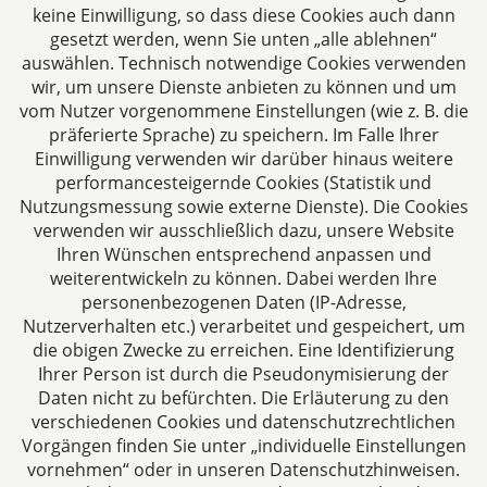
keine Einwilligung, so dass diese Cookies auch dann
gesetzt werden, wenn Sie unten „alle ablehnen“
auswählen. Technisch notwendige Cookies verwenden
CTC LEGAL
wir, um unsere Dienste anbieten zu können und um
Aachen
vom Nutzer vorgenommene Einstellungen (wie z. B. die
Jülicher Straße 215
präferierte Sprache) zu speichern. Im Falle Ihrer
Einwilligung verwenden wir darüber hinaus weitere
52070 Aachen
performancesteigernde Cookies (Statistik und
Deutschland
Nutzungsmessung sowie externe Dienste). Die Cookies
Tel: +49 241 94621-0
verwenden wir ausschließlich dazu, unsere Website
Fax: +49 241 94621-111
Ihren Wünschen entsprechend anpassen und
E-Mail:
kanzlei@dhk-law.com
weiterentwickeln zu können. Dabei werden Ihre
personenbezogenen Daten (IP-Adresse,
Über uns
Nutzerverhalten etc.) verarbeitet und gespeichert, um
die obigen Zwecke zu erreichen. Eine Identifizierung
Ihre Ansprechpartner für Fragen rund um
Ihrer Person ist durch die Pseudonymisierung der
Gesellschaftsrecht, Steuergestaltung und
Daten nicht zu befürchten. Die Erläuterung zu den
Vertragsrecht.
verschiedenen Cookies und datenschutzrechtlichen
Vorgängen finden Sie unter „individuelle Einstellungen
vornehmen“ oder in unseren Datenschutzhinweisen.