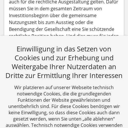
auch für die rechtliche Ausgestaltung gelten. Dafür
müssen Sie in dem gesamten Zeitraum von
Investitionsbeginn über die gemeinsame
Nutzungszeit bis zum Ausstieg oder die
Beendigung der Gesellschaft eine Sie schützende
rechtliche Position haben. Und dies muss für jeden
dieser Zeitpunkte (Beginn-Nutzungsdauer-Ende)
Einwilligung in das Setzen von
gelten.
Cookies und zur Erhebung und
Beitrag lesen
Weitergabe Ihrer Nutzerdaten an
Dritte zur Ermittlung Ihrer Interessen
Alle Fachbeiträge anzeigen
Wir platzieren auf unserer Webseite technisch
notwendige Cookies, die die grundlegenden
Funktionen der Website gewährleisten und
unentbehrlich sind. Für diese Cookies benötigen wir
keine Einwilligung, so dass diese Cookies auch dann
gesetzt werden, wenn Sie unten „alle ablehnen“
auswählen. Technisch notwendige Cookies verwenden
CTC LEGAL