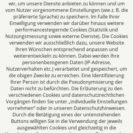
wir, um unsere Dienste anbieten zu können und um
Aachen
vom Nutzer vorgenommene Einstellungen (wie z. B. die
Jülicher Straße 215
präferierte Sprache) zu speichern. Im Falle Ihrer
Einwilligung verwenden wir darüber hinaus weitere
52070 Aachen
performancesteigernde Cookies (Statistik und
Deutschland
Nutzungsmessung sowie externe Dienste). Die Cookies
Tel: +49 241 94621-0
verwenden wir ausschließlich dazu, unsere Website
Fax: +49 241 94621-111
Ihren Wünschen entsprechend anpassen und
E-Mail:
kanzlei@dhk-law.com
weiterentwickeln zu können. Dabei werden Ihre
personenbezogenen Daten (IP-Adresse,
Über uns
Nutzerverhalten etc.) verarbeitet und gespeichert, um
die obigen Zwecke zu erreichen. Eine Identifizierung
Ihre Ansprechpartner für Fragen rund um
Ihrer Person ist durch die Pseudonymisierung der
Gesellschaftsrecht, Steuergestaltung und
Daten nicht zu befürchten. Die Erläuterung zu den
Vertragsrecht.
verschiedenen Cookies und datenschutzrechtlichen
Vorgängen finden Sie unter „individuelle Einstellungen
vornehmen“ oder in unseren Datenschutzhinweisen.
Durch die Betätigung eines der untenstehenden
Buttons willigen Sie in die Verwendung der jeweils
ausgewählten Cookies und gleichzeitig in die