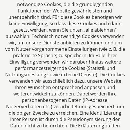
notwendige Cookies, die die grundlegenden
Funktionen der Website gewährleisten und
unentbehrlich sind. Für diese Cookies benötigen wir
keine Einwilligung, so dass diese Cookies auch dann
gesetzt werden, wenn Sie unten „alle ablehnen“
auswählen. Technisch notwendige Cookies verwenden
CTC LEGAL
wir, um unsere Dienste anbieten zu können und um
Aachen
vom Nutzer vorgenommene Einstellungen (wie z. B. die
Jülicher Straße 215
präferierte Sprache) zu speichern. Im Falle Ihrer
Einwilligung verwenden wir darüber hinaus weitere
52070 Aachen
performancesteigernde Cookies (Statistik und
Deutschland
Nutzungsmessung sowie externe Dienste). Die Cookies
Tel: +49 241 94621-0
verwenden wir ausschließlich dazu, unsere Website
Fax: +49 241 94621-111
Ihren Wünschen entsprechend anpassen und
E-Mail:
kanzlei@dhk-law.com
weiterentwickeln zu können. Dabei werden Ihre
personenbezogenen Daten (IP-Adresse,
Über uns
Nutzerverhalten etc.) verarbeitet und gespeichert, um
die obigen Zwecke zu erreichen. Eine Identifizierung
Ihre Ansprechpartner für Fragen rund um
Ihrer Person ist durch die Pseudonymisierung der
Gesellschaftsrecht, Steuergestaltung und
Daten nicht zu befürchten. Die Erläuterung zu den
Vertragsrecht.