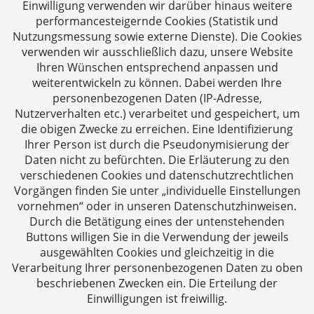
Einwilligung verwenden wir darüber hinaus weitere
52070 Aachen
performancesteigernde Cookies (Statistik und
Deutschland
Nutzungsmessung sowie externe Dienste). Die Cookies
Tel: +49 241 94621-0
verwenden wir ausschließlich dazu, unsere Website
Fax: +49 241 94621-111
Ihren Wünschen entsprechend anpassen und
E-Mail:
kanzlei@dhk-law.com
weiterentwickeln zu können. Dabei werden Ihre
personenbezogenen Daten (IP-Adresse,
Über uns
Nutzerverhalten etc.) verarbeitet und gespeichert, um
die obigen Zwecke zu erreichen. Eine Identifizierung
Ihre Ansprechpartner für Fragen rund um
Ihrer Person ist durch die Pseudonymisierung der
Gesellschaftsrecht, Steuergestaltung und
Daten nicht zu befürchten. Die Erläuterung zu den
Vertragsrecht.
verschiedenen Cookies und datenschutzrechtlichen
Vorgängen finden Sie unter „individuelle Einstellungen
vornehmen“ oder in unseren Datenschutzhinweisen.
Durch die Betätigung eines der untenstehenden
Buttons willigen Sie in die Verwendung der jeweils
ausgewählten Cookies und gleichzeitig in die
Impressum
Verarbeitung Ihrer personenbezogenen Daten zu oben
beschriebenen Zwecken ein. Die Erteilung der
Einwilligungen ist freiwillig.
Datenschutzerklärung