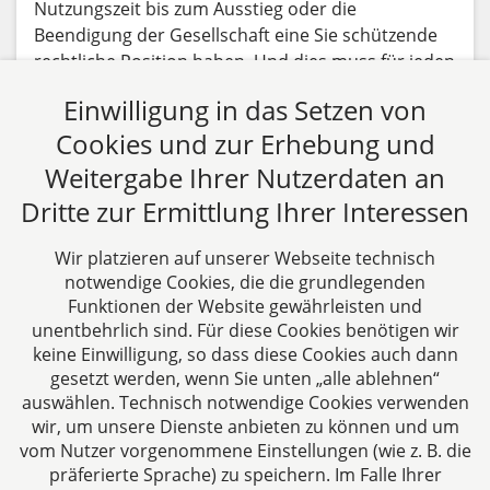
Nutzungszeit bis zum Ausstieg oder die
Beendigung der Gesellschaft eine Sie schützende
rechtliche Position haben. Und dies muss für jeden
dieser Zeitpunkte (Beginn-Nutzungsdauer-Ende)
Einwilligung in das Setzen von
gelten.
Cookies und zur Erhebung und
Beitrag lesen
Weitergabe Ihrer Nutzerdaten an
Dritte zur Ermittlung Ihrer Interessen
Alle Fachbeiträge anzeigen
Wir platzieren auf unserer Webseite technisch
notwendige Cookies, die die grundlegenden
Funktionen der Website gewährleisten und
unentbehrlich sind. Für diese Cookies benötigen wir
keine Einwilligung, so dass diese Cookies auch dann
gesetzt werden, wenn Sie unten „alle ablehnen“
auswählen. Technisch notwendige Cookies verwenden
CTC LEGAL
wir, um unsere Dienste anbieten zu können und um
Aachen
vom Nutzer vorgenommene Einstellungen (wie z. B. die
Jülicher Straße 215
präferierte Sprache) zu speichern. Im Falle Ihrer