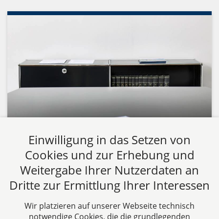
Einwilligung in das Setzen von
Tax
09.10.2025
Cookies und zur Erhebung und
Influencer und Steuern – Was
Weitergabe Ihrer Nutzerdaten an
Unternehmen und Content Creator
Dritte zur Ermittlung Ihrer Interessen
jetzt wissen müssen
Wir platzieren auf unserer Webseite technisch
notwendige Cookies, die die grundlegenden