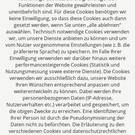
In den vergangenen Jahren hat sich aus kreativer
Funktionen der Website gewährleisten und
Freizeitgestaltung auf Social-Media-Plattformen ein
unentbehrlich sind. Für diese Cookies benötigen wir
ernstzunehmendes und vielfach lukratives
keine Einwilligung, so dass diese Cookies auch dann
Geschäftsmodell entwickelt: Das Influencer- oder
gesetzt werden, wenn Sie unten „alle ablehnen“
Content-Creator-Tum. Was nach unkompliziertem
auswählen. Technisch notwendige Cookies verwenden
wir, um unsere Dienste anbieten zu können und um
Marketing und Entertainment aussieht, bringt –
vom Nutzer vorgenommene Einstellungen (wie z. B. die
ähnlich wie klassische gewerbliche Tätigkeiten –
präferierte Sprache) zu speichern. Im Falle Ihrer
eine Vielzahl steuerlicher Pflichten mit sich. Für
Einwilligung verwenden wir darüber hinaus weitere
Influencer, die als Einzelunternehmer tätig sind,
performancesteigernde Cookies (Statistik und
ebenso wie für Unternehmen, die mit ihnen
Nutzungsmessung sowie externe Dienste). Die Cookies
kooperieren, kommt es spätestens bei
verwenden wir ausschließlich dazu, unsere Website
Kooperationen, Produktplatzierungen oder
Ihren Wünschen entsprechend anpassen und
auszuzahlenden Honoraren auf steuerliche
weiterentwickeln zu können. Dabei werden Ihre
Transparenz an.
personenbezogenen Daten (IP-Adresse,
Nutzerverhalten etc.) verarbeitet und gespeichert, um
Beitrag lesen
die obigen Zwecke zu erreichen. Eine Identifizierung
Ihrer Person ist durch die Pseudonymisierung der
Daten nicht zu befürchten. Die Erläuterung zu den
verschiedenen Cookies und datenschutzrechtlichen