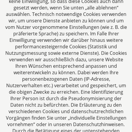
keine Einwilligung, so dass diese Cookies auch dann
gesetzt werden, wenn Sie unten „alle ablehnen“
auswählen. Technisch notwendige Cookies verwenden
CTC LEGAL
wir, um unsere Dienste anbieten zu können und um
Aachen
vom Nutzer vorgenommene Einstellungen (wie z. B. die
Jülicher Straße 215
präferierte Sprache) zu speichern. Im Falle Ihrer
Einwilligung verwenden wir darüber hinaus weitere
52070 Aachen
performancesteigernde Cookies (Statistik und
Deutschland
Nutzungsmessung sowie externe Dienste). Die Cookies
Tel: +49 241 94621-0
verwenden wir ausschließlich dazu, unsere Website
Fax: +49 241 94621-111
Ihren Wünschen entsprechend anpassen und
E-Mail:
kanzlei@dhk-law.com
weiterentwickeln zu können. Dabei werden Ihre
personenbezogenen Daten (IP-Adresse,
Über uns
Nutzerverhalten etc.) verarbeitet und gespeichert, um
die obigen Zwecke zu erreichen. Eine Identifizierung
Ihre Ansprechpartner für Fragen rund um
Ihrer Person ist durch die Pseudonymisierung der
Gesellschaftsrecht, Steuergestaltung und
Daten nicht zu befürchten. Die Erläuterung zu den
Vertragsrecht.
verschiedenen Cookies und datenschutzrechtlichen
Vorgängen finden Sie unter „individuelle Einstellungen
vornehmen“ oder in unseren Datenschutzhinweisen.
Durch die Betätigung eines der untenstehenden