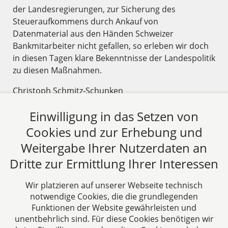
unter Mandatsschutz) von Steuerberatern,
der Landesregierungen, zur Sicherung des
Wirtschaftsprüfern und anwaltlichen Kollegen in
Steueraufkommens durch Ankauf von
laufende Fragestellungen und Verfahren für deren
Datenmaterial aus den Händen Schweizer
Mandanten eingebunden und beraten nach außen
Bankmitarbeiter nicht gefallen, so erleben wir doch
gemeinsam auftretend oder im Hintergrund.
in diesen Tagen klare Bekenntnisse der Landespolitik
zu diesen Maßnahmen.
Christoph Schmitz-Schunken
22.08.2012
Einwilligung in das Setzen von
Cookies und zur Erhebung und
Beitrag lesen
Weitergabe Ihrer Nutzerdaten an
Dritte zur Ermittlung Ihrer Interessen
Wir platzieren auf unserer Webseite technisch
Zurück
18
Weiter
notwendige Cookies, die die grundlegenden
Funktionen der Website gewährleisten und
unentbehrlich sind. Für diese Cookies benötigen wir