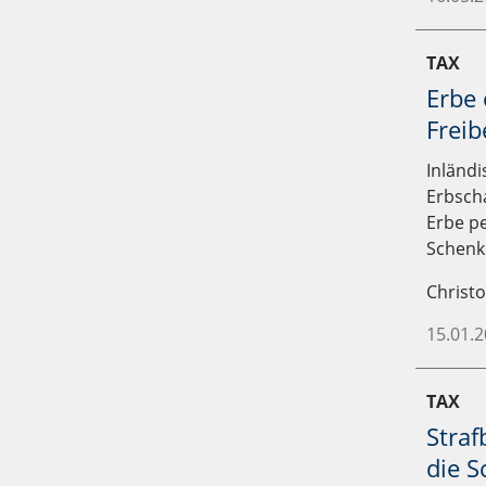
TAX
Erbe 
Freib
Inländ
Erbsch
Erbe p
Schenk
Christ
15.01.
TAX
Straf
die S