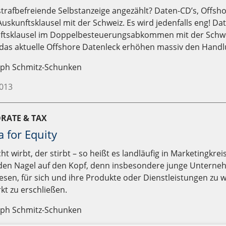
 strafbefreiende Selbstanzeige angezählt? Daten-CD’s, Offsh
uskunftsklausel mit der Schweiz. Es wird jedenfalls eng! Da
ftsklausel im Doppelbesteuerungsabkommen mit der Schwe
t das aktuelle Offshore Datenleck erhöhen massiv den Hand
oph Schmitz-Schunken
2013
RATE & TAX
 for Equity
ht wirbt, der stirbt – so heißt es landläufig in Marketingkreise
 den Nagel auf den Kopf, denn insbesondere junge Unterne
sen, für sich und ihre Produkte oder Dienstleistungen zu 
kt zu erschließen.
oph Schmitz-Schunken