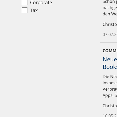
außen gemeinsam auftretend oder im Hintergru
Schon j
Corporate
nachge
Tax
den Weg
Christ
07.07.
COMME
Neue
Book
Die Ne
insbes
Verbrau
Apps, S
Christ
16.05.