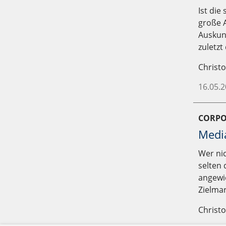
Ist die
große A
Auskun
zuletz
Christ
16.05.
CORPO
Media
Wer nic
selten
angewie
Zielmar
Christ