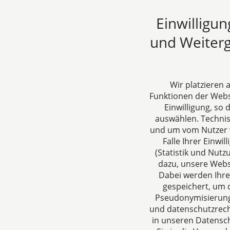
05.02.
Einwilligu
und Weiterg
Wir platzieren
Funktionen der Websi
Einwilligung, so
auswählen. Techni
und um vom Nutzer v
Falle Ihrer Einw
(Statistik und Nut
CTC LEGAL
Über un
dazu, unsere Webs
Aachen
Ihre Anspr
Dabei werden Ihre
gespeichert, um d
Jülicher Straße 215
rund um Ge
Pseudonymisierung 
52070 Aachen
Steuergest
und datenschutzrecht
Deutschland
in unseren Datensch
Tel: +49 241 94621-0