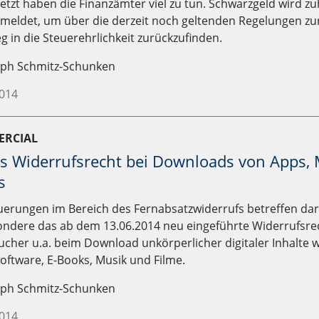
nd.
etzt haben die Finanzämter viel zu tun. Schwarzgeld wird z
meldet, um über die derzeit noch geltenden Regelungen zur
 in die Steuerehrlichkeit zurückzufinden.
oph Schmitz-Schunken
2014
RCIAL
s Widerrufsrecht bei Downloads von Apps, 
s
uerungen im Bereich des Fernabsatzwiderrufs betreffen da
ondere das ab dem 13.06.2014 neu eingeführte Widerrufsrec
cher u.a. beim Download unkörperlicher digitaler Inhalte w
oftware, E-Books, Musik und Filme.
oph Schmitz-Schunken
2014