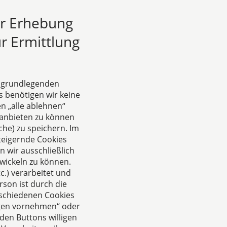
ur Erhebung
r Ermittlung
17
18
Weiter
e grundlegenden
s benötigen wir keine
n „alle ablehnen“
anbieten zu können
he) zu speichern. Im
teigernde Cookies
 wir ausschließlich
wickeln zu können.
.) verarbeitet und
rson ist durch die
rschiedenen Cookies
ungen vornehmen“ oder
den Buttons willigen