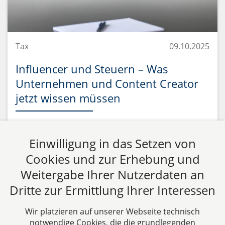
Tax
09.10.2025
Influencer und Steuern – Was
Unternehmen und Content Creator
jetzt wissen müssen
In den vergangenen Jahren hat sich aus kreativer
Freizeitgestaltung auf Social-Media-Plattformen ein
Einwilligung in das Setzen von
ernstzunehmendes und vielfach lukratives
Cookies und zur Erhebung und
Geschäftsmodell entwickelt: Das Influencer- oder
Weitergabe Ihrer Nutzerdaten an
Content-Creator-Tum. Was nach unkompliziertem
Dritte zur Ermittlung Ihrer Interessen
Marketing und Entertainment aussieht, bringt –
ähnlich wie klassische gewerbliche Tätigkeiten –
Wir platzieren auf unserer Webseite technisch
eine Vielzahl steuerlicher Pflichten mit sich. Für
notwendige Cookies, die die grundlegenden
Influencer, die als Einzelunternehmer tätig sind,