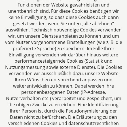
Funktionen der Website gewährleisten und
ebenso wie für Unternehmen, die mit ihnen
unentbehrlich sind. Für diese Cookies benötigen wir
kooperieren, kommt es spätestens bei
keine Einwilligung, so dass diese Cookies auch dann
Kooperationen, Produktplatzierungen oder
gesetzt werden, wenn Sie unten „alle ablehnen“
auszuzahlenden Honoraren auf steuerliche
auswählen. Technisch notwendige Cookies verwenden
Transparenz an.
wir, um unsere Dienste anbieten zu können und um
vom Nutzer vorgenommene Einstellungen (wie z. B. die
Beitrag lesen
präferierte Sprache) zu speichern. Im Falle Ihrer
Einwilligung verwenden wir darüber hinaus weitere
performancesteigernde Cookies (Statistik und
Nutzungsmessung sowie externe Dienste). Die Cookies
verwenden wir ausschließlich dazu, unsere Website
Ihren Wünschen entsprechend anpassen und
weiterentwickeln zu können. Dabei werden Ihre
personenbezogenen Daten (IP-Adresse,
Nutzerverhalten etc.) verarbeitet und gespeichert, um
die obigen Zwecke zu erreichen. Eine Identifizierung
Ihrer Person ist durch die Pseudonymisierung der
Daten nicht zu befürchten. Die Erläuterung zu den
verschiedenen Cookies und datenschutzrechtlichen