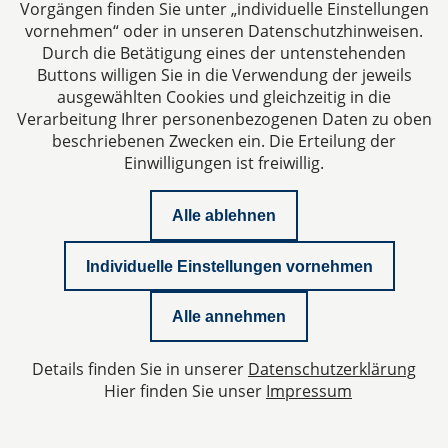
Vorgängen finden Sie unter „individuelle Einstellungen
vornehmen“ oder in unseren Datenschutzhinweisen.
Corporate
09.10.2025
Durch die Betätigung eines der untenstehenden
Buttons willigen Sie in die Verwendung der jeweils
Miteigentum an einer
ausgewählten Cookies und gleichzeitig in die
Ferienimmobilie: Wie wird es auch
Verarbeitung Ihrer personenbezogenen Daten zu oben
beschriebenen Zwecken ein. Die Erteilung der
rechtlich sorglos?
Einwilligungen ist freiwillig.
Damit eine derartige Investition und Nutzung
Alle ablehnen
insgesamt für Sie sorglos sein kann, muss dies
auch für die rechtliche Ausgestaltung gelten. Dafür
Individuelle Einstellungen vornehmen
müssen Sie in dem gesamten Zeitraum von
Investitionsbeginn über die gemeinsame
Alle annehmen
Nutzungszeit bis zum Ausstieg oder die
Beendigung der Gesellschaft eine Sie schützende
Details finden Sie in unserer
Datenschutzerklärung
rechtliche Position haben. Und dies muss für jeden
Hier finden Sie unser
Impressum
dieser Zeitpunkte (Beginn-Nutzungsdauer-Ende)
gelten.