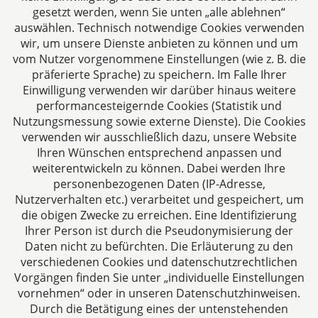
gesetzt werden, wenn Sie unten „alle ablehnen“
auswählen. Technisch notwendige Cookies verwenden
CTC LEGAL
wir, um unsere Dienste anbieten zu können und um
Aachen
vom Nutzer vorgenommene Einstellungen (wie z. B. die
Jülicher Straße 215
präferierte Sprache) zu speichern. Im Falle Ihrer
Einwilligung verwenden wir darüber hinaus weitere
52070 Aachen
performancesteigernde Cookies (Statistik und
Deutschland
Nutzungsmessung sowie externe Dienste). Die Cookies
Tel: +49 241 94621-0
verwenden wir ausschließlich dazu, unsere Website
Fax: +49 241 94621-111
Ihren Wünschen entsprechend anpassen und
E-Mail:
kanzlei@dhk-law.com
weiterentwickeln zu können. Dabei werden Ihre
personenbezogenen Daten (IP-Adresse,
Über uns
Nutzerverhalten etc.) verarbeitet und gespeichert, um
die obigen Zwecke zu erreichen. Eine Identifizierung
Ihre Ansprechpartner für Fragen rund um
Ihrer Person ist durch die Pseudonymisierung der
Gesellschaftsrecht, Steuergestaltung und
Daten nicht zu befürchten. Die Erläuterung zu den
Vertragsrecht.
verschiedenen Cookies und datenschutzrechtlichen
Vorgängen finden Sie unter „individuelle Einstellungen
vornehmen“ oder in unseren Datenschutzhinweisen.
Durch die Betätigung eines der untenstehenden