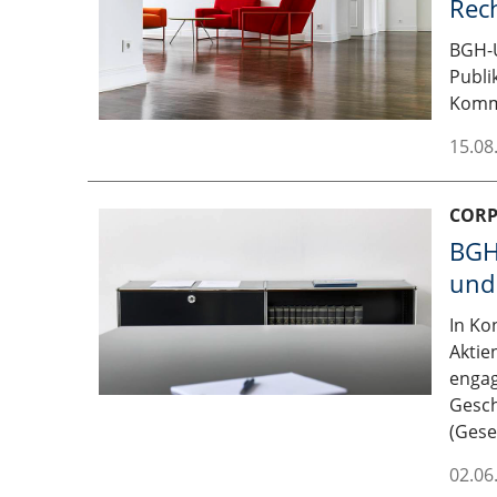
Rec
BGH-U
Publi
Komma
15.08
COR
BGH
und 
In Ko
Aktie
engag
Gesch
(Gese
02.06