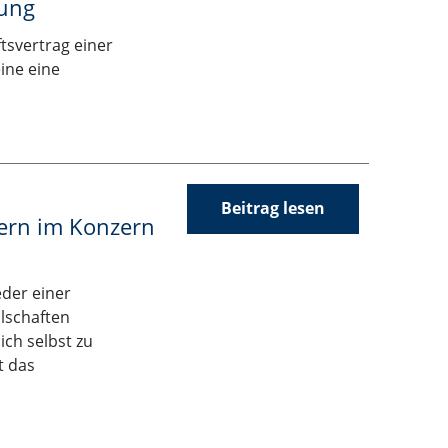
rung
tsvertrag einer
ine eine
Beitrag lesen
rern im Konzern
eder einer
llschaften
ch selbst zu
t das