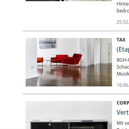
Hinte
bedro
25.02
TAX
(Eta
BGH-U
Schad
Musik
16.06
COR
Vert
Mit s