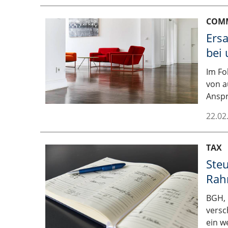
COM
Ersa
bei
Im Fo
von a
Anspr
22.02
TAX
Ste
Rah
BGH, 
versc
ein w