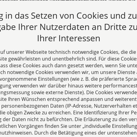
sgericht entwickelten Bestimmtheitsgrundsatz, welcher zu
amkeit einer Mehrheitsklausel in einem Gesellschaftsvertr
ng in das Setzen von Cookies und z
n sollte, keine formelle Legitimation mehr für die Beurteil
 Mehrheitsentscheidung zukommt.
abe Ihrer Nutzerdaten an Dritte zu
.2015
Ihrer Interessen
 auf unserer Webseite technisch notwendige Cookies, die di
te gewährleisten und unentbehrlich sind. Für diese Cookie
 dass diese Cookies auch dann gesetzt werden, wenn Sie unte
sch notwendige Cookies verwenden wir, um unsere Dienste 
orgenommene Einstellungen (wie z. B. die präferierte Sprac
illigung verwenden wir darüber hinaus weitere performances
zungsmessung sowie externe Dienste). Die Cookies verwenden
s
ite Ihren Wünschen entsprechend anpassen und weiterent
echpartner für Fragen
 personenbezogenen Daten (IP-Adresse, Nutzerverhalten etc
ie obigen Zwecke zu erreichen. Eine Identifizierung Ihrer Pe
sellschaftsrecht,
der Daten nicht zu befürchten. Die Erläuterung zu den ve
altung und Vertragsrecht.
lichen Vorgängen finden Sie unter „individuelle Einstell
utzhinweisen. Durch die Betätigung eines der untenstehen