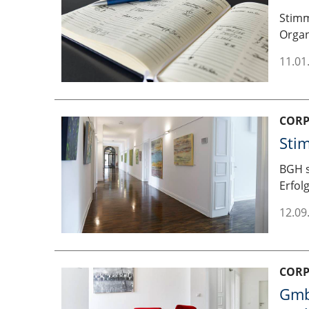
Stimm
Organ
11.01
COR
Sti
BGH s
Erfol
12.09
COR
Gmb