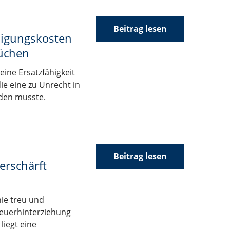
Beitrag lesen
idigungskosten
üchen
ine Ersatzfähigkeit
ie eine zu Unrecht in
den musste.
Beitrag lesen
erschärft
nie treu und
teuerhinterziehung
liegt eine