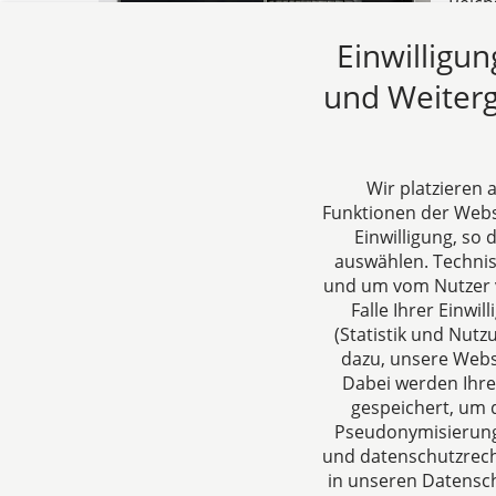
Reich
Wirks
Einwilligu
werde
einer
und Weiterg
04.06
Wir platzieren
Funktionen der Websi
Einwilligung, so
auswählen. Techni
und um vom Nutzer v
Falle Ihrer Einw
(Statistik und Nut
CTC LEGAL
Über un
dazu, unsere Webs
Aachen
Ihre Anspr
Dabei werden Ihre
gespeichert, um d
Jülicher Straße 215
rund um Ge
Pseudonymisierung 
52070 Aachen
Steuergest
und datenschutzrecht
Deutschland
in unseren Datensch
Tel: +49 241 94621-0