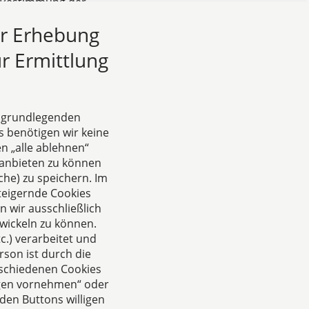
r Bestimmung der
ag herangezogen
ur Erhebung
ung der Wirksamkeit
r Ermittlung
e grundlegenden
s benötigen wir keine
n „alle ablehnen“
anbieten zu können
he) zu speichern. Im
teigernde Cookies
 wir ausschließlich
wickeln zu können.
.) verarbeitet und
rson ist durch die
rschiedenen Cookies
ungen vornehmen“ oder
den Buttons willigen