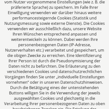
Aachen
vom Nutzer vorgenommene Einstellungen (wie z. B. die
Jülicher Straße 215
präferierte Sprache) zu speichern. Im Falle Ihrer
Einwilligung verwenden wir darüber hinaus weitere
52070 Aachen
performancesteigernde Cookies (Statistik und
Deutschland
Nutzungsmessung sowie externe Dienste). Die Cookies
Tel: +49 241 94621-0
verwenden wir ausschließlich dazu, unsere Website
Fax: +49 241 94621-111
Ihren Wünschen entsprechend anpassen und
E-Mail:
kanzlei@dhk-law.com
weiterentwickeln zu können. Dabei werden Ihre
personenbezogenen Daten (IP-Adresse,
Über uns
Nutzerverhalten etc.) verarbeitet und gespeichert, um
die obigen Zwecke zu erreichen. Eine Identifizierung
Ihre Ansprechpartner für Fragen rund um
Ihrer Person ist durch die Pseudonymisierung der
Gesellschaftsrecht, Steuergestaltung und
Daten nicht zu befürchten. Die Erläuterung zu den
Vertragsrecht.
verschiedenen Cookies und datenschutzrechtlichen
Vorgängen finden Sie unter „individuelle Einstellungen
vornehmen“ oder in unseren Datenschutzhinweisen.
Durch die Betätigung eines der untenstehenden
Buttons willigen Sie in die Verwendung der jeweils
ausgewählten Cookies und gleichzeitig in die
Impressum
Verarbeitung Ihrer personenbezogenen Daten zu oben