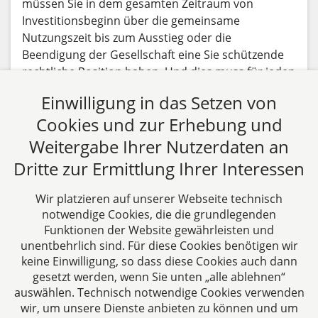
müssen Sie in dem gesamten Zeitraum von
Investitionsbeginn über die gemeinsame
Nutzungszeit bis zum Ausstieg oder die
Beendigung der Gesellschaft eine Sie schützende
rechtliche Position haben. Und dies muss für jeden
dieser Zeitpunkte (Beginn-Nutzungsdauer-Ende)
Einwilligung in das Setzen von
gelten.
Cookies und zur Erhebung und
Beitrag lesen
Weitergabe Ihrer Nutzerdaten an
Dritte zur Ermittlung Ihrer Interessen
Alle Fachbeiträge anzeigen
Wir platzieren auf unserer Webseite technisch
notwendige Cookies, die die grundlegenden
Funktionen der Website gewährleisten und
unentbehrlich sind. Für diese Cookies benötigen wir
keine Einwilligung, so dass diese Cookies auch dann
gesetzt werden, wenn Sie unten „alle ablehnen“
auswählen. Technisch notwendige Cookies verwenden
CTC LEGAL
wir, um unsere Dienste anbieten zu können und um