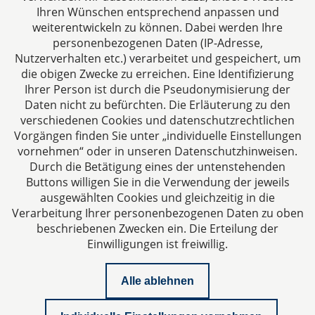
Fax: +49 241 94621-111
Ihren Wünschen entsprechend anpassen und
E-Mail:
kanzlei@dhk-law.com
weiterentwickeln zu können. Dabei werden Ihre
personenbezogenen Daten (IP-Adresse,
Über uns
Nutzerverhalten etc.) verarbeitet und gespeichert, um
die obigen Zwecke zu erreichen. Eine Identifizierung
Ihre Ansprechpartner für Fragen rund um
Ihrer Person ist durch die Pseudonymisierung der
Gesellschaftsrecht, Steuergestaltung und
Daten nicht zu befürchten. Die Erläuterung zu den
Vertragsrecht.
verschiedenen Cookies und datenschutzrechtlichen
Vorgängen finden Sie unter „individuelle Einstellungen
vornehmen“ oder in unseren Datenschutzhinweisen.
Durch die Betätigung eines der untenstehenden
Buttons willigen Sie in die Verwendung der jeweils
ausgewählten Cookies und gleichzeitig in die
Impressum
Verarbeitung Ihrer personenbezogenen Daten zu oben
beschriebenen Zwecken ein. Die Erteilung der
Einwilligungen ist freiwillig.
Datenschutzerklärung
Alle ablehnen
Kontakt