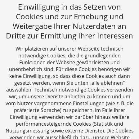
dieser Zeitpunkte (Beginn-Nutzungsdauer-Ende)
Einwilligung in das Setzen von
gelten.
Cookies und zur Erhebung und
Beitrag lesen
Weitergabe Ihrer Nutzerdaten an
Dritte zur Ermittlung Ihrer Interessen
Alle Fachbeiträge anzeigen
Wir platzieren auf unserer Webseite technisch
notwendige Cookies, die die grundlegenden
Funktionen der Website gewährleisten und
unentbehrlich sind. Für diese Cookies benötigen wir
keine Einwilligung, so dass diese Cookies auch dann
gesetzt werden, wenn Sie unten „alle ablehnen“
auswählen. Technisch notwendige Cookies verwenden
CTC LEGAL
wir, um unsere Dienste anbieten zu können und um
Aachen
vom Nutzer vorgenommene Einstellungen (wie z. B. die
Jülicher Straße 215
präferierte Sprache) zu speichern. Im Falle Ihrer
Einwilligung verwenden wir darüber hinaus weitere
52070 Aachen
performancesteigernde Cookies (Statistik und
Deutschland
Nutzungsmessung sowie externe Dienste). Die Cookies
Tel: +49 241 94621-0
verwenden wir ausschließlich dazu, unsere Website