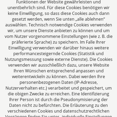
Funktionen der Website gewährleisten und
unentbehrlich sind. Für diese Cookies benötigen wir
keine Einwilligung, so dass diese Cookies auch dann
gesetzt werden, wenn Sie unten „alle ablehnen“
auswählen. Technisch notwendige Cookies verwenden
CTC LEGAL
wir, um unsere Dienste anbieten zu können und um
Aachen
vom Nutzer vorgenommene Einstellungen (wie z. B. die
Jülicher Straße 215
präferierte Sprache) zu speichern. Im Falle Ihrer
Einwilligung verwenden wir darüber hinaus weitere
52070 Aachen
performancesteigernde Cookies (Statistik und
Deutschland
Nutzungsmessung sowie externe Dienste). Die Cookies
Tel: +49 241 94621-0
verwenden wir ausschließlich dazu, unsere Website
Fax: +49 241 94621-111
Ihren Wünschen entsprechend anpassen und
E-Mail:
kanzlei@dhk-law.com
weiterentwickeln zu können. Dabei werden Ihre
personenbezogenen Daten (IP-Adresse,
Über uns
Nutzerverhalten etc.) verarbeitet und gespeichert, um
die obigen Zwecke zu erreichen. Eine Identifizierung
Ihre Ansprechpartner für Fragen rund um
Ihrer Person ist durch die Pseudonymisierung der
Gesellschaftsrecht, Steuergestaltung und
Daten nicht zu befürchten. Die Erläuterung zu den
Vertragsrecht.
verschiedenen Cookies und datenschutzrechtlichen
Vorgängen finden Sie unter „individuelle Einstellungen