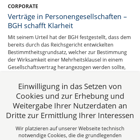
CORPORATE
Verträge in Personengesellschaften –
BGH schafft Klarheit
Mit seinem Urteil hat der BGH festgestellt, dass dem
bereits durch das Reichsgericht entwickelten
Bestimmtheitsgrundsatz, welcher zur Bestimmung
der Wirksamkeit einer Mehrheitsklausel in einem
Gesellschaftsvertrag herangezogen werden sollte,
keine formelle Legitimation mehr für die Beurteilung
der Wirksamkeit einer Mehrheitsentscheidung
Einwilligung in das Setzen von
zukommt.
Cookies und zur Erhebung und
04.06.2015
Weitergabe Ihrer Nutzerdaten an
Dritte zur Ermittlung Ihrer Interessen
Beitrag lesen
Wir platzieren auf unserer Webseite technisch
notwendige Cookies, die die grundlegenden