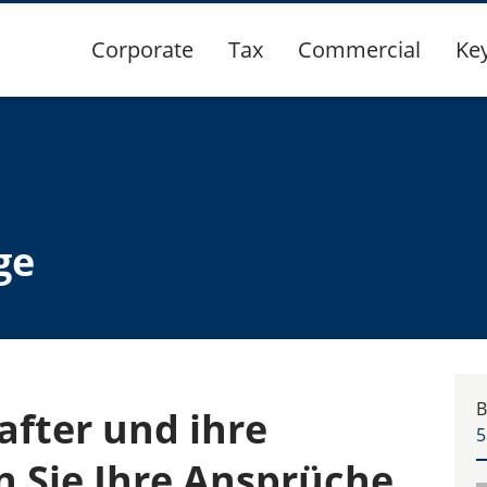
Corporate
Tax
Commercial
Ke
ge
B
fter und ihre
5
n Sie Ihre Ansprüche