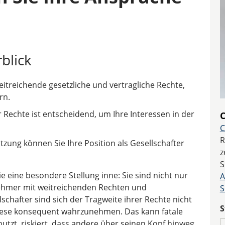
blick
itreichende gesetzliche und vertragliche Rechte,
rn.
echte ist entscheidend, um Ihre Interessen in der
C
C
R
tzung können Sie Ihre Position als Gesellschafter
z
S
e eine besondere Stellung inne: Sie sind nicht nur
A
ehmer mit weitreichenden Rechten und
S
lschafter sind sich der Tragweite ihrer Rechte nicht
S
iese konsequent wahrzunehmen. Das kann fatale
utzt, riskiert, dass andere über seinen Kopf hinweg