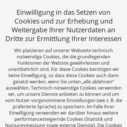
dieser Zeitpunkte (Beginn-Nutzungsdauer-Ende)
Einwilligung in das Setzen von
gelten.
Cookies und zur Erhebung und
Beitrag lesen
Weitergabe Ihrer Nutzerdaten an
Dritte zur Ermittlung Ihrer Interessen
Alle Fachbeiträge anzeigen
Wir platzieren auf unserer Webseite technisch
notwendige Cookies, die die grundlegenden
Funktionen der Website gewährleisten und
unentbehrlich sind. Für diese Cookies benötigen wir
keine Einwilligung, so dass diese Cookies auch dann
gesetzt werden, wenn Sie unten „alle ablehnen“
auswählen. Technisch notwendige Cookies verwenden
CTC LEGAL
wir, um unsere Dienste anbieten zu können und um
Aachen
vom Nutzer vorgenommene Einstellungen (wie z. B. die
Jülicher Straße 215
präferierte Sprache) zu speichern. Im Falle Ihrer
Einwilligung verwenden wir darüber hinaus weitere
52070 Aachen
performancesteigernde Cookies (Statistik und
Deutschland
Nutzungsmessung sowie externe Dienste). Die Cookies
Tel: +49 241 94621-0