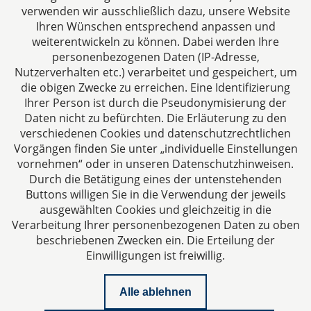
verwenden wir ausschließlich dazu, unsere Website
Fax: +49 241 94621-111
Ihren Wünschen entsprechend anpassen und
E-Mail:
kanzlei@dhk-law.com
weiterentwickeln zu können. Dabei werden Ihre
personenbezogenen Daten (IP-Adresse,
Über uns
Nutzerverhalten etc.) verarbeitet und gespeichert, um
die obigen Zwecke zu erreichen. Eine Identifizierung
Ihre Ansprechpartner für Fragen rund um
Ihrer Person ist durch die Pseudonymisierung der
Gesellschaftsrecht, Steuergestaltung und
Daten nicht zu befürchten. Die Erläuterung zu den
Vertragsrecht.
verschiedenen Cookies und datenschutzrechtlichen
Vorgängen finden Sie unter „individuelle Einstellungen
vornehmen“ oder in unseren Datenschutzhinweisen.
Durch die Betätigung eines der untenstehenden
Buttons willigen Sie in die Verwendung der jeweils
ausgewählten Cookies und gleichzeitig in die
Impressum
Verarbeitung Ihrer personenbezogenen Daten zu oben
beschriebenen Zwecken ein. Die Erteilung der
Einwilligungen ist freiwillig.
Datenschutzerklärung
Alle ablehnen
Kontakt