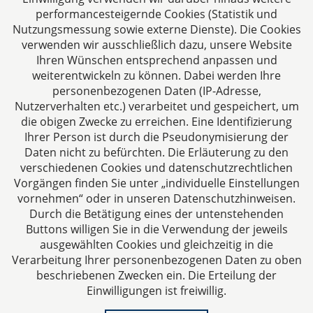
performancesteigernde Cookies (Statistik und
Deutschland
Nutzungsmessung sowie externe Dienste). Die Cookies
Tel: +49 241 94621-0
verwenden wir ausschließlich dazu, unsere Website
Fax: +49 241 94621-111
Ihren Wünschen entsprechend anpassen und
E-Mail:
kanzlei@dhk-law.com
weiterentwickeln zu können. Dabei werden Ihre
personenbezogenen Daten (IP-Adresse,
Über uns
Nutzerverhalten etc.) verarbeitet und gespeichert, um
die obigen Zwecke zu erreichen. Eine Identifizierung
Ihre Ansprechpartner für Fragen rund um
Ihrer Person ist durch die Pseudonymisierung der
Gesellschaftsrecht, Steuergestaltung und
Daten nicht zu befürchten. Die Erläuterung zu den
Vertragsrecht.
verschiedenen Cookies und datenschutzrechtlichen
Vorgängen finden Sie unter „individuelle Einstellungen
vornehmen“ oder in unseren Datenschutzhinweisen.
Durch die Betätigung eines der untenstehenden
Buttons willigen Sie in die Verwendung der jeweils
ausgewählten Cookies und gleichzeitig in die
Impressum
Verarbeitung Ihrer personenbezogenen Daten zu oben
beschriebenen Zwecken ein. Die Erteilung der
Einwilligungen ist freiwillig.
Datenschutzerklärung