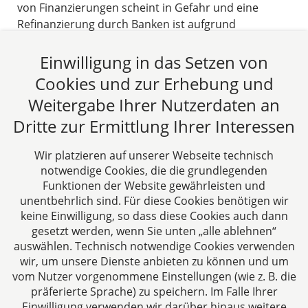
von Finanzierungen scheint in Gefahr und eine
Refinanzierung durch Banken ist aufgrund
bestehender Finanzierungsstruktur schwierig.
Einwilligung in das Setzen von
24.05.2023
Cookies und zur Erhebung und
Weitergabe Ihrer Nutzerdaten an
Beitrag lesen
Dritte zur Ermittlung Ihrer Interessen
Wir platzieren auf unserer Webseite technisch
Zurück
1
Weiter
notwendige Cookies, die die grundlegenden
Funktionen der Website gewährleisten und
unentbehrlich sind. Für diese Cookies benötigen wir
keine Einwilligung, so dass diese Cookies auch dann
gesetzt werden, wenn Sie unten „alle ablehnen“
auswählen. Technisch notwendige Cookies verwenden
CTC LEGAL
wir, um unsere Dienste anbieten zu können und um
Aachen
vom Nutzer vorgenommene Einstellungen (wie z. B. die
Jülicher Straße 215
präferierte Sprache) zu speichern. Im Falle Ihrer
Einwilligung verwenden wir darüber hinaus weitere
52070 Aachen