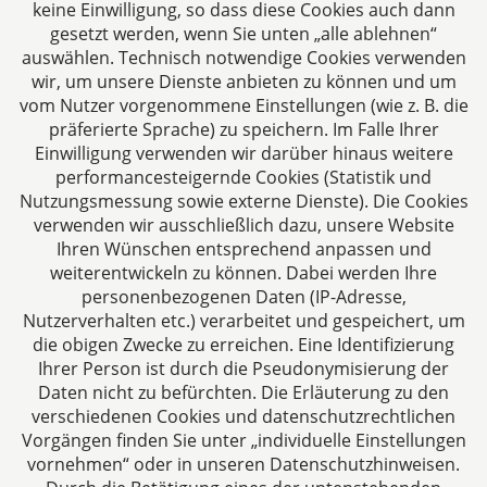
keine Einwilligung, so dass diese Cookies auch dann
gesetzt werden, wenn Sie unten „alle ablehnen“
auswählen. Technisch notwendige Cookies verwenden
CTC LEGAL
wir, um unsere Dienste anbieten zu können und um
Aachen
vom Nutzer vorgenommene Einstellungen (wie z. B. die
Jülicher Straße 215
präferierte Sprache) zu speichern. Im Falle Ihrer
Einwilligung verwenden wir darüber hinaus weitere
52070 Aachen
performancesteigernde Cookies (Statistik und
Deutschland
Nutzungsmessung sowie externe Dienste). Die Cookies
Tel: +49 241 94621-0
verwenden wir ausschließlich dazu, unsere Website
Fax: +49 241 94621-111
Ihren Wünschen entsprechend anpassen und
E-Mail:
kanzlei@dhk-law.com
weiterentwickeln zu können. Dabei werden Ihre
personenbezogenen Daten (IP-Adresse,
Über uns
Nutzerverhalten etc.) verarbeitet und gespeichert, um
die obigen Zwecke zu erreichen. Eine Identifizierung
Ihre Ansprechpartner für Fragen rund um
Ihrer Person ist durch die Pseudonymisierung der
Gesellschaftsrecht, Steuergestaltung und
Daten nicht zu befürchten. Die Erläuterung zu den
Vertragsrecht.
verschiedenen Cookies und datenschutzrechtlichen
Vorgängen finden Sie unter „individuelle Einstellungen
vornehmen“ oder in unseren Datenschutzhinweisen.