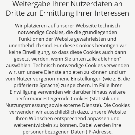
Weitergabe Ihrer Nutzerdaten an
Dritte zur Ermittlung Ihrer Interessen
Alle Fachbeiträge anzeigen
Wir platzieren auf unserer Webseite technisch
notwendige Cookies, die die grundlegenden
Funktionen der Website gewährleisten und
unentbehrlich sind. Für diese Cookies benötigen wir
keine Einwilligung, so dass diese Cookies auch dann
gesetzt werden, wenn Sie unten „alle ablehnen“
auswählen. Technisch notwendige Cookies verwenden
CTC LEGAL
wir, um unsere Dienste anbieten zu können und um
Aachen
vom Nutzer vorgenommene Einstellungen (wie z. B. die
Jülicher Straße 215
präferierte Sprache) zu speichern. Im Falle Ihrer
Einwilligung verwenden wir darüber hinaus weitere
52070 Aachen
performancesteigernde Cookies (Statistik und
Deutschland
Nutzungsmessung sowie externe Dienste). Die Cookies
Tel: +49 241 94621-0
verwenden wir ausschließlich dazu, unsere Website
Fax: +49 241 94621-111
Ihren Wünschen entsprechend anpassen und
E-Mail:
kanzlei@dhk-law.com
weiterentwickeln zu können. Dabei werden Ihre
personenbezogenen Daten (IP-Adresse,