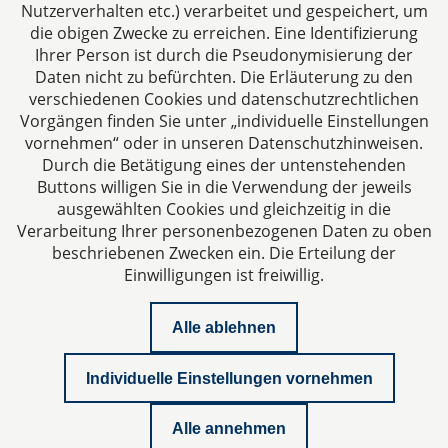
Über uns
Nutzerverhalten etc.) verarbeitet und gespeichert, um
die obigen Zwecke zu erreichen. Eine Identifizierung
Ihre Ansprechpartner für Fragen rund um
Ihrer Person ist durch die Pseudonymisierung der
Gesellschaftsrecht, Steuergestaltung und
Daten nicht zu befürchten. Die Erläuterung zu den
Vertragsrecht.
verschiedenen Cookies und datenschutzrechtlichen
Vorgängen finden Sie unter „individuelle Einstellungen
vornehmen“ oder in unseren Datenschutzhinweisen.
Durch die Betätigung eines der untenstehenden
Buttons willigen Sie in die Verwendung der jeweils
ausgewählten Cookies und gleichzeitig in die
Impressum
Verarbeitung Ihrer personenbezogenen Daten zu oben
beschriebenen Zwecken ein. Die Erteilung der
Einwilligungen ist freiwillig.
Datenschutzerklärung
Alle ablehnen
Kontakt
Individuelle Einstellungen vornehmen
Whitepaper Geschäftsführerhaftung
Alle annehmen
Newsletter