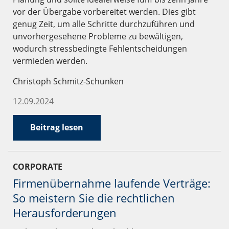
unter Mandatsschutz) von Steuerberatern,
vor der Übergabe vorbereitet werden. Dies gibt
Wirtschaftsprüfern und anwaltlichen Kollegen in
genug Zeit, um alle Schritte durchzuführen und
laufende Fragestellungen und Verfahren für deren
unvorhergesehene Probleme zu bewältigen,
Mandanten eingebunden und beraten nach außen
wodurch stressbedingte Fehlentscheidungen
gemeinsam auftretend oder im Hintergrund.
vermieden werden.
Christoph Schmitz-Schunken
12.09.2024
Beitrag lesen
CORPORATE
Firmenübernahme laufende Verträge:
So meistern Sie die rechtlichen
Herausforderungen