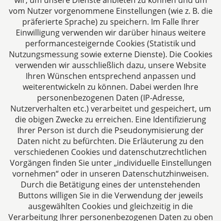
wir, um unsere Dienste anbieten zu können und um
Aachen
vom Nutzer vorgenommene Einstellungen (wie z. B. die
Jülicher Straße 215
präferierte Sprache) zu speichern. Im Falle Ihrer
Einwilligung verwenden wir darüber hinaus weitere
52070 Aachen
performancesteigernde Cookies (Statistik und
Deutschland
Nutzungsmessung sowie externe Dienste). Die Cookies
Tel: +49 241 94621-0
verwenden wir ausschließlich dazu, unsere Website
Fax: +49 241 94621-111
Ihren Wünschen entsprechend anpassen und
E-Mail:
kanzlei@dhk-law.com
weiterentwickeln zu können. Dabei werden Ihre
personenbezogenen Daten (IP-Adresse,
Über uns
Nutzerverhalten etc.) verarbeitet und gespeichert, um
die obigen Zwecke zu erreichen. Eine Identifizierung
Ihre Ansprechpartner für Fragen rund um
Ihrer Person ist durch die Pseudonymisierung der
Gesellschaftsrecht, Steuergestaltung und
Daten nicht zu befürchten. Die Erläuterung zu den
Vertragsrecht.
verschiedenen Cookies und datenschutzrechtlichen
Vorgängen finden Sie unter „individuelle Einstellungen
vornehmen“ oder in unseren Datenschutzhinweisen.
Durch die Betätigung eines der untenstehenden
Buttons willigen Sie in die Verwendung der jeweils
ausgewählten Cookies und gleichzeitig in die
Impressum
Verarbeitung Ihrer personenbezogenen Daten zu oben